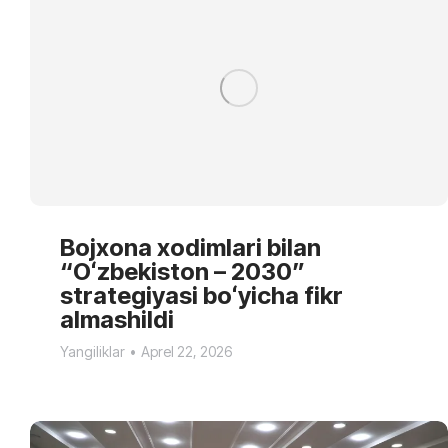
Bojxona xodimlari bilan
“Oʻzbekiston – 2030”
strategiyasi boʻyicha fikr
almashildi
Yangiliklar
Aprel 22, 2026