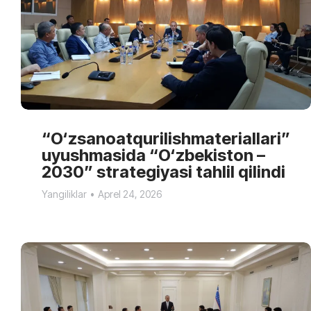
“O‘zsanoatqurilishmateriallari”
uyushmasida “O‘zbekiston –
2030” strategiyasi tahlil qilindi
Yangiliklar
Aprel 24, 2026