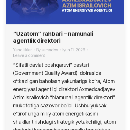
“Uzatom” rahbari – namunali
agentlik direktori
Yangiliklar
By
samadov
Iyun 11, 2026
Leave a comment
“Sifatli davlat boshqaruvi” dasturi
(Government Quality Award) doirasida
o‘tkazilgan baholash yakunlariga ko‘ra, Atom
energiyasi agentligi direktori Axmedxadjayev
Azim Israilovich “Namunali agentlik direktori”
mukofotiga sazovor bo‘ldi. Ushbu yuksak
e’tirof unga milliy atom energetikasini
shakllantirishdagi strategik yetakchiligi, atom
dasturini konsepsiyadan amaliy bosqichga