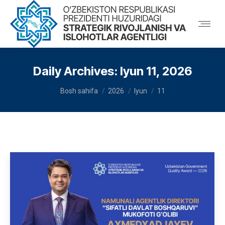
Daily Archives:
Iyun 11, 2026
You are here:
Bosh sahifa
2026
Iyun
11