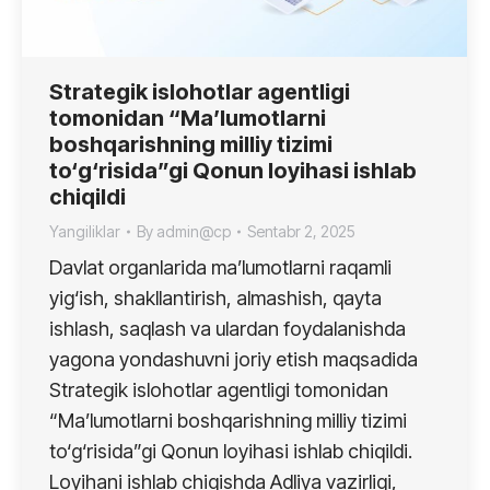
Strategik islohotlar agentligi
tomonidan “Ma’lumotlarni
boshqarishning milliy tizimi
to‘g‘risida”gi Qonun loyihasi ishlab
chiqildi
Yangiliklar
By
admin@cp
Sentabr 2, 2025
Davlat organlarida ma’lumotlarni raqamli
yig‘ish, shakllantirish, almashish, qayta
ishlash, saqlash va ulardan foydalanishda
yagona yondashuvni joriy etish maqsadida
Strategik islohotlar agentligi tomonidan
“Ma’lumotlarni boshqarishning milliy tizimi
to‘g‘risida”gi Qonun loyihasi ishlab chiqildi.
Loyihani ishlab chiqishda Adliya vazirligi,