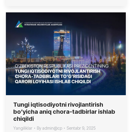
Tungi iqtisodiyotni rivojlantirish
bo’yicha aniq chora-tadbirlar ishlab
chiqildi
Yangiliklar
By
admin@cp
Sentabr 9, 2025