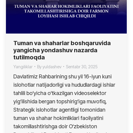
Tuman va shaharlar boshqaruvida
yangicha yondashuv nazarda
tutilmoqda
Yangiliklar
By
yuldashev
Sentabr 30, 2025
Davlatimiz Rahbarining shu yil 16-iyun kuni
islohotlar natijadorligi va hududlardagi ishlar
tahlili bo‘yicha o‘tkazilgan videoselektor
yig‘ilishida bergan topshirig‘iga muvofiq,
Strategik islohotlar agentligi tomonidan
tuman va shahar hokimliklari faoliyatini
takomillashtirishga doir O‘zbekiston