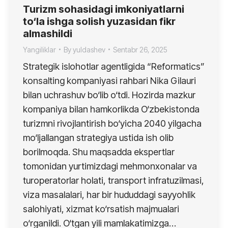
Turizm sohasidagi imkoniyatlarni
to‘la ishga solish yuzasidan fikr
almashildi
Yangiliklar
By
yuldashev
Sentabr 26, 2025
Strategik islohotlar agentligida “Reformatics”
konsalting kompaniyasi rahbari Nika Gilauri
bilan uchrashuv bo‘lib o‘tdi. Hozirda mazkur
kompaniya bilan hamkorlikda O‘zbekistonda
turizmni rivojlantirish bo‘yicha 2040 yilgacha
mo‘ljallangan strategiya ustida ish olib
borilmoqda. Shu maqsadda ekspertlar
tomonidan yurtimizdagi mehmonxonalar va
turoperatorlar holati, transport infratuzilmasi,
viza masalalari, har bir hududdagi sayyohlik
salohiyati, xizmat ko‘rsatish majmualari
o‘rganildi. O‘tgan yili mamlakatimizga…