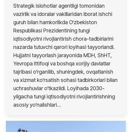
Strategik islohotlar agentligi tomonidan
vazirlik va idoralar vakillaridan iborat ishchi
guruh bilan hamkorlikda O‘zbekiston
Respublikasi Prezidentining tungi
iqtisodiyotni rivojlantirish chora-tadbirlarini
nazarda tutuvchi qarori loyihasi tayyorlandi.
Hujjatni tayyorlash jarayonida MDH, ShHT,
Yevropa Ittifoqi va boshqa xorijiy davlatlar
tajribasi o‘rganilib, shuningdek, ovqatlanish
va xizmat ko‘rsatish sohasi tadbirkorlari bilan
uchrashuvlar o‘tkazildi. Loyihada 2030-
yilgacha tungi iqtisodiyotni rivojlantirishning
asosiy yo‘nalishlari…