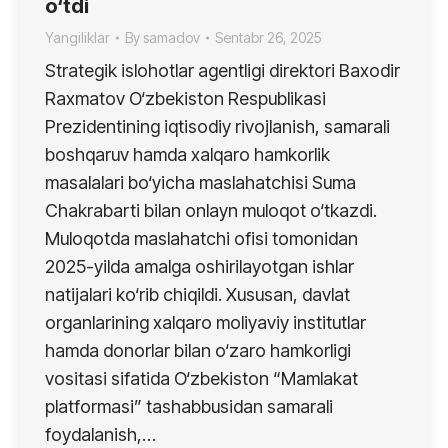
o‘tdi
Yangiliklar
By
samadov
Sentabr 26, 2025
Strategik islohotlar agentligi direktori Baxodir
Raxmatov O‘zbekiston Respublikasi
Prezidentining iqtisodiy rivojlanish, samarali
boshqaruv hamda xalqaro hamkorlik
masalalari bo‘yicha maslahatchisi Suma
Chakrabarti bilan onlayn muloqot o‘tkazdi.
Muloqotda maslahatchi ofisi tomonidan
2025-yilda amalga oshirilayotgan ishlar
natijalari ko‘rib chiqildi. Xususan, davlat
organlarining xalqaro moliyaviy institutlar
hamda donorlar bilan o‘zaro hamkorligi
vositasi sifatida O‘zbekiston “Mamlakat
platformasi” tashabbusidan samarali
foydalanish,…