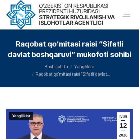
Raqobat qo‘mitasi raisi “Sifatli
davlat boshqaruvi” mukofoti sohibi
You are here:
Bosh sahifa
Yangiliklar
Raqobat qo‘mitasi raisi “Sifatli davlat…
Yangiliklar
Iyun
12
2026