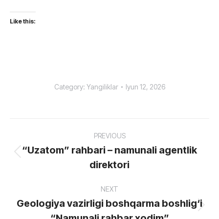
Like this:
Category:
Yangiliklar
Iyun 12, 2026
Post
PREVIOUS
navigation
“Uzatom” rahbari – namunali agentlik
Previous
direktori
post:
NEXT
Geologiya vazirligi boshqarma boshlig‘i
Next
“Namunali rahbar xodim”