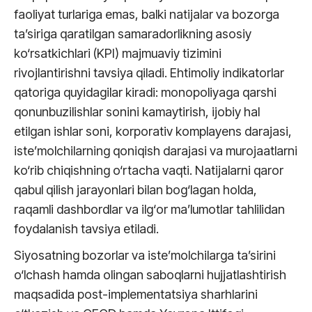
faoliyat turlariga emas, balki natijalar va bozorga
ta’siriga qaratilgan samaradorlikning asosiy
ko‘rsatkichlari (KPI) majmuaviy tizimini
rivojlantirishni tavsiya qiladi. Ehtimoliy indikatorlar
qatoriga quyidagilar kiradi: monopoliyaga qarshi
qonunbuzilishlar sonini kamaytirish, ijobiy hal
etilgan ishlar soni, korporativ komplayens darajasi,
iste’molchilarning qoniqish darajasi va murojaatlarni
ko‘rib chiqishning o‘rtacha vaqti. Natijalarni qaror
qabul qilish jarayonlari bilan bog‘lagan holda,
raqamli dashbordlar va ilg‘or ma’lumotlar tahlilidan
foydalanish tavsiya etiladi.
Siyosatning bozorlar va iste’molchilarga ta’sirini
o‘lchash hamda olingan saboqlarni hujjatlashtirish
maqsadida post-implementatsiya sharhlarini