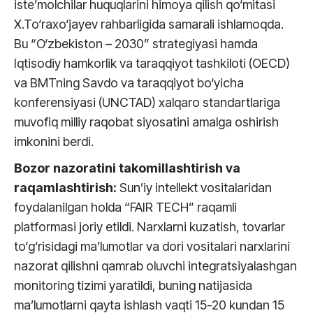
iste’molchilar huquqlarini himoya qilish qo‘mitasi
X.To‘raxo‘jayev rahbarligida samarali ishlamoqda.
Bu “O‘zbekiston – 2030” strategiyasi hamda
Iqtisodiy hamkorlik va taraqqiyot tashkiloti (OECD)
va BMTning Savdo va taraqqiyot bo‘yicha
konferensiyasi (UNCTAD) xalqaro standartlariga
muvofiq milliy raqobat siyosatini amalga oshirish
imkonini berdi.
Bozor nazoratini takomillashtirish va
raqamlashtirish:
Sun’iy intellekt vositalaridan
foydalanilgan holda “FAIR TECH” raqamli
platformasi joriy etildi. Narxlarni kuzatish, tovarlar
to‘g‘risidagi ma’lumotlar va dori vositalari narxlarini
nazorat qilishni qamrab oluvchi integratsiyalashgan
monitoring tizimi yaratildi, buning natijasida
ma’lumotlarni qayta ishlash vaqti 15-20 kundan 15