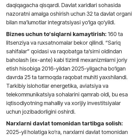
daqiqagacha qisqardi. Davlat xaridlari sohasida
nazoratni amalga oshirish uchun 32 ta davlat organi
bilan ma’lumotlar integratsiyasi yo‘lga qo‘yildi.
Biznes uchun to‘siqlarni kamaytirish:
160 ta
litsenziya va ruxsatnomalar bekor qilindi. “Sariq
sahifalar” qoidasi va raqobatga ta’sirni oldindan
baholash (ex-ante) kabi tizimli mexanizmlarni joriy
etish hisobiga 2016-yildan 2025-yilgacha bo‘lgan
davrda 25 ta tarmoqda raqobat muhiti yaxshilandi.
Tarkibiy islohotlar energetika, aviatsiya va
telekommunikatsiya sohalarini qamrab oldi, bu esa
iqtisodiyotning mahalliy va xorijiy investitsiyalar
uchun jozibadorligini oshirdi.
Narxlarni davlat tomonidan tartibga solish:
2025-yil holatiga ko‘ra, narxlarni davlat tomonidan