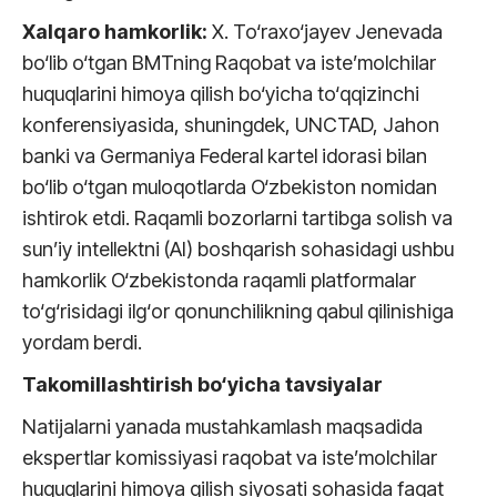
Xalqaro hamkorlik:
X. To‘raxo‘jayev Jenevada
bo‘lib o‘tgan BMTning Raqobat va iste’molchilar
huquqlarini himoya qilish bo‘yicha to‘qqizinchi
konferensiyasida, shuningdek, UNCTAD, Jahon
banki va Germaniya Federal kartel idorasi bilan
bo‘lib o‘tgan muloqotlarda O‘zbekiston nomidan
ishtirok etdi. Raqamli bozorlarni tartibga solish va
sun’iy intellektni (AI) boshqarish sohasidagi ushbu
hamkorlik O‘zbekistonda raqamli platformalar
to‘g‘risidagi ilg‘or qonunchilikning qabul qilinishiga
yordam berdi.
Takomillashtirish bo‘yicha tavsiyalar
Natijalarni yanada mustahkamlash maqsadida
ekspertlar komissiyasi raqobat va iste’molchilar
huquqlarini himoya qilish siyosati sohasida faqat