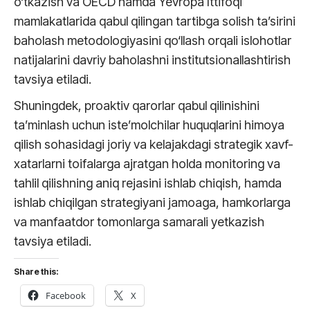
o‘tkazish va OECD hamda Yevropa Ittifoqi
mamlakatlarida qabul qilingan tartibga solish ta’sirini
baholash metodologiyasini qo‘llash orqali islohotlar
natijalarini davriy baholashni institutsionallashtirish
tavsiya etiladi.
Shuningdek, proaktiv qarorlar qabul qilinishini
ta’minlash uchun iste’molchilar huquqlarini himoya
qilish sohasidagi joriy va kelajakdagi strategik xavf-
xatarlarni toifalarga ajratgan holda monitoring va
tahlil qilishning aniq rejasini ishlab chiqish, hamda
ishlab chiqilgan strategiyani jamoaga, hamkorlarga
va manfaatdor tomonlarga samarali yetkazish
tavsiya etiladi.
Share this:
Facebook
X