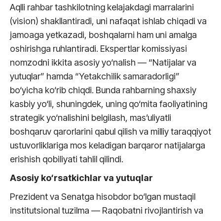
Aqlli rahbar tashkilotning kelajakdagi marralarini
(vision) shakllantiradi, uni nafaqat ishlab chiqadi va
jamoaga yetkazadi, boshqalarni ham uni amalga
oshirishga ruhlantiradi. Ekspertlar komissiyasi
nomzodni ikkita asosiy yo‘nalish — “Natijalar va
yutuqlar” hamda “Yetakchilik samaradorligi”
bo‘yicha ko‘rib chiqdi. Bunda rahbarning shaxsiy
kasbiy yo‘li, shuningdek, uning qo‘mita faoliyatining
strategik yo‘nalishini belgilash, mas’uliyatli
boshqaruv qarorlarini qabul qilish va milliy taraqqiyot
ustuvorliklariga mos keladigan barqaror natijalarga
erishish qobiliyati tahlil qilindi.
Asosiy ko‘rsatkichlar va yutuqlar
Prezident va Senatga hisobdor bo‘lgan mustaqil
institutsional tuzilma — Raqobatni rivojlantirish va