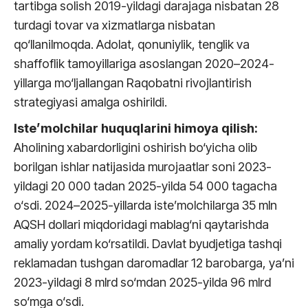
tartibga solish 2019-yildagi darajaga nisbatan 28
turdagi tovar va xizmatlarga nisbatan
qo‘llanilmoqda. Adolat, qonuniylik, tenglik va
shaffoflik tamoyillariga asoslangan 2020–2024-
yillarga mo‘ljallangan Raqobatni rivojlantirish
strategiyasi amalga oshirildi.
Iste’molchilar huquqlarini himoya qilish:
Aholining xabardorligini oshirish bo‘yicha olib
borilgan ishlar natijasida murojaatlar soni 2023-
yildagi 20 000 tadan 2025-yilda 54 000 tagacha
o‘sdi. 2024–2025-yillarda iste’molchilarga 35 mln
AQSH dollari miqdoridagi mablag‘ni qaytarishda
amaliy yordam ko‘rsatildi. Davlat byudjetiga tashqi
reklamadan tushgan daromadlar 12 barobarga, ya’ni
2023-yildagi 8 mlrd so‘mdan 2025-yilda 96 mlrd
so‘mga o‘sdi.