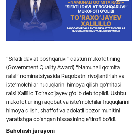
“Sifatli davlat boshqaruvi” dasturi mukofotining
(Government Quality Award) “Namunali qo‘mita
raisi” nominatsiyasida Raqobatni rivojlantirish va
iste’molchilar huquqlarini himoya qilish qo‘mitasi
raisi Xalilillo To‘raxo‘jayev g‘olib deb topildi. Ushbu
mukofot uning raqobat va iste’molchilar huquqlarini
himoya qilish, shaffof va adolatli bozor muhitini
yaratishga qo‘shgan hissasining e’tirofi bo‘ldi.
Baholash jarayoni