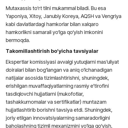
Mutaxassis to‘rt tilni mukammal biladi. Bu esa
Yaponiya, Xitoy, Janubiy Koreya, AQSH va Vengriya
kabi davlatlardagi hamkorlar bilan xalqaro
hamkorlikni samarali yo‘lga qo‘yish imkonini
bermoqda.
Takomillashtirish bo‘yicha tavsiyalar
Ekspertlar komissiyasi avvalgi yutuqlarni mas’uliyat
doiralari bilan bog‘langan va aniq o‘lchanadigan
natijalar asosida tizimlashtirishni, shuningdek,
erishilgan muvaffaqiyatlarning rasmiy e’tirofini
tasdiqlovchi hujjatlarni (mukofotlar,
tashakkurnomalar va sertifikatlar) muntazam
hujjatlashtirib borishni tavsiya etdi. Shuningdek,
joriy etilgan innovatsiyalarning samaradorligini
baholashning tizimli mexanizmini yo‘lga qo‘yish,