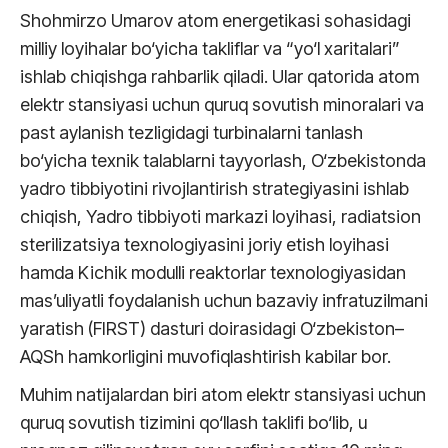
Shohmirzo Umarov atom energetikasi sohasidagi
milliy loyihalar bo‘yicha takliflar va “yo‘l xaritalari”
ishlab chiqishga rahbarlik qiladi. Ular qatorida atom
elektr stansiyasi uchun quruq sovutish minoralari va
past aylanish tezligidagi turbinalarni tanlash
bo‘yicha texnik talablarni tayyorlash, O‘zbekistonda
yadro tibbiyotini rivojlantirish strategiyasini ishlab
chiqish, Yadro tibbiyoti markazi loyihasi, radiatsion
sterilizatsiya texnologiyasini joriy etish loyihasi
hamda Kichik modulli reaktorlar texnologiyasidan
mas’uliyatli foydalanish uchun bazaviy infratuzilmani
yaratish (FIRST) dasturi doirasidagi O‘zbekiston–
AQSh hamkorligini muvofiqlashtirish kabilar bor.
Muhim natijalardan biri atom elektr stansiyasi uchun
quruq sovutish tizimini qo‘llash taklifi bo‘lib, u