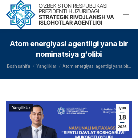
Atom energiyasi agentligi yana bir
nominatsiya g‘olibi
You are here:
Bosh sahifa
Yangiliklar
Atom energiyasi agentligi yana bir…
Yangiliklar
Iyun
18
2026