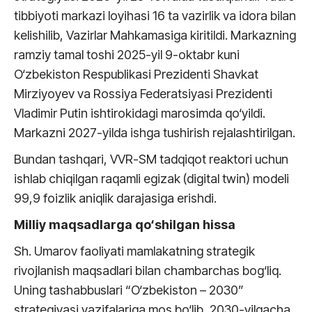
tibbiyoti markazi loyihasi 16 ta vazirlik va idora bilan
kelishilib, Vazirlar Mahkamasiga kiritildi. Markazning
ramziy tamal toshi 2025-yil 9-oktabr kuni
O‘zbekiston Respublikasi Prezidenti Shavkat
Mirziyoyev va Rossiya Federatsiyasi Prezidenti
Vladimir Putin ishtirokidagi marosimda qo‘yildi.
Markazni 2027-yilda ishga tushirish rejalashtirilgan.
Bundan tashqari, VVR-SM tadqiqot reaktori uchun
ishlab chiqilgan raqamli egizak (digital twin) modeli
99,9 foizlik aniqlik darajasiga erishdi.
Milliy maqsadlarga qo‘shilgan hissa
Sh. Umarov faoliyati mamlakatning strategik
rivojlanish maqsadlari bilan chambarchas bog‘liq.
Uning tashabbuslari “O‘zbekiston – 2030”
strategiyasi vazifalariga mos bo‘lib, 2030-yilgacha