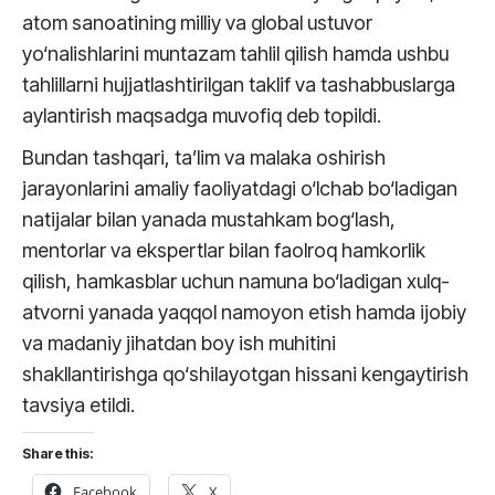
atom sanoatining milliy va global ustuvor
yo‘nalishlarini muntazam tahlil qilish hamda ushbu
tahlillarni hujjatlashtirilgan taklif va tashabbuslarga
aylantirish maqsadga muvofiq deb topildi.
Bundan tashqari, ta’lim va malaka oshirish
jarayonlarini amaliy faoliyatdagi o‘lchab bo‘ladigan
natijalar bilan yanada mustahkam bog‘lash,
mentorlar va ekspertlar bilan faolroq hamkorlik
qilish, hamkasblar uchun namuna bo‘ladigan xulq-
atvorni yanada yaqqol namoyon etish hamda ijobiy
va madaniy jihatdan boy ish muhitini
shakllantirishga qo‘shilayotgan hissani kengaytirish
tavsiya etildi.
Share this:
Facebook
X