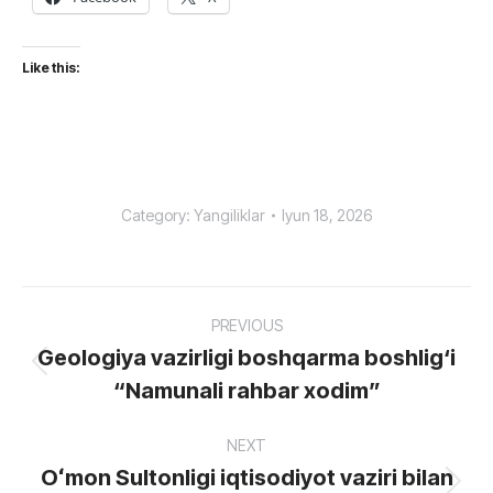
Like this:
Category:
Yangiliklar
Iyun 18, 2026
Post
PREVIOUS
navigation
Geologiya vazirligi boshqarma boshlig‘i
Previous
“Namunali rahbar xodim”
post:
NEXT
Oʻmon Sultonligi iqtisodiyot vaziri bilan