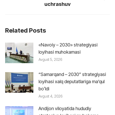
Next
uchrashuv
post:
Related Posts
«Navoiy – 2030» strategiyasi
loyihasi muhokamasi
Avgust 5, 2026
“Samarqand – 2030” strategiyasi
loyihasi xalq deputatlariga maʼqul
boʻldi
Avgust 4, 2026
Andijon viloyatida hududiy