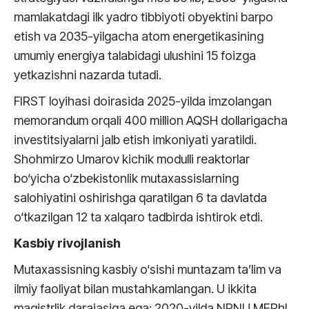
mamlakatdagi ilk yadro tibbiyoti obyektini barpo
etish va 2035-yilgacha atom energetikasining
umumiy energiya talabidagi ulushini 15 foizga
yetkazishni nazarda tutadi.
FIRST loyihasi doirasida 2025-yilda imzolangan
memorandum orqali 400 million AQSH dollarigacha
investitsiyalarni jalb etish imkoniyati yaratildi.
Shohmirzo Umarov kichik modulli reaktorlar
bo‘yicha o‘zbekistonlik mutaxassislarning
salohiyatini oshirishga qaratilgan 6 ta davlatda
o‘tkazilgan 12 ta xalqaro tadbirda ishtirok etdi.
Kasbiy rivojlanish
Mutaxassisning kasbiy o‘sishi muntazam ta’lim va
ilmiy faoliyat bilan mustahkamlangan. U ikkita
magistrlik darajasiga ega: 2020-yilda NRNU MEPhI