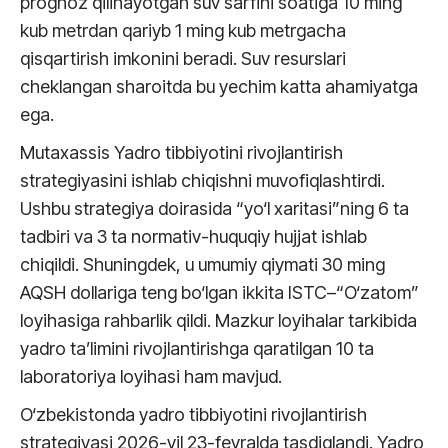
prognoz qilinayotgan suv sarfini soatiga 10 ming
kub metrdan qariyb 1 ming kub metrgacha
qisqartirish imkonini beradi. Suv resurslari
cheklangan sharoitda bu yechim katta ahamiyatga
ega.
Mutaxassis Yadro tibbiyotini rivojlantirish
strategiyasini ishlab chiqishni muvofiqlashtirdi.
Ushbu strategiya doirasida “yo‘l xaritasi”ning 6 ta
tadbiri va 3 ta normativ-huquqiy hujjat ishlab
chiqildi. Shuningdek, u umumiy qiymati 30 ming
AQSH dollariga teng bo‘lgan ikkita ISTC–“O‘zatom”
loyihasiga rahbarlik qildi. Mazkur loyihalar tarkibida
yadro ta’limini rivojlantirishga qaratilgan 10 ta
laboratoriya loyihasi ham mavjud.
O‘zbekistonda yadro tibbiyotini rivojlantirish
strategiyasi 2026-yil 23-fevralda tasdiqlandi. Yadro