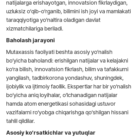
natijalarga erishayotgan, innovatsion fikrlaydigan,
uzluksiz o‘qib-o‘rganib, bilimini ish joyi va mamlakati
taraqqiyotiga yo‘naltira oladigan davlat
xizmatchilariga beriladi.
Baholash jarayoni
Mutaxassis faoliyati beshta asosiy yo‘nalish
bo‘yicha baholandi: erishilgan natijalar va kelajakni
ko‘ra bilish, innovatsion fikrlash, bilim va tafakkurni
yangilash, tadbirkorona yondashuv, shuningdek,
ijobiylik va ijtimoiy faollik. Ekspertlar har bir yo‘nalish
bo‘yicha aniq loyihalar, o‘lchanadigan natijalar
hamda atom energetikasi sohasidagi ustuvor
vazifalarni ro‘yobga chiqarishga qo‘shilgan hissani
tahlil qildilar.
Asosiy ko‘rsatkichlar va yutuqlar