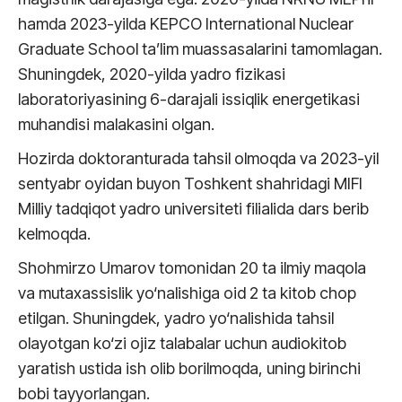
hamda 2023-yilda KEPCO International Nuclear
Graduate School ta’lim muassasalarini tamomlagan.
Shuningdek, 2020-yilda yadro fizikasi
laboratoriyasining 6-darajali issiqlik energetikasi
muhandisi malakasini olgan.
Hozirda doktoranturada tahsil olmoqda va 2023-yil
sentyabr oyidan buyon Toshkent shahridagi MIFI
Milliy tadqiqot yadro universiteti filialida dars berib
kelmoqda.
Shohmirzo Umarov tomonidan 20 ta ilmiy maqola
va mutaxassislik yo‘nalishiga oid 2 ta kitob chop
etilgan. Shuningdek, yadro yo‘nalishida tahsil
olayotgan ko‘zi ojiz talabalar uchun audiokitob
yaratish ustida ish olib borilmoqda, uning birinchi
bobi tayyorlangan.