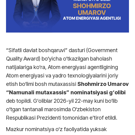
“Sifatli davlat boshqaruvi” dasturi (Government
Quality Award) bo‘yicha o‘tkazilgan baholash
natijalariga ko‘ra, Atom energiyasi agentligining
Atom energiyasi va yadro texnologiyalarini joriy
etish bo‘limi bosh mutaxassisi
Shohmirzo Umarov
“Namunali mutaxassis” nominatsiyasi g‘olibi
deb topildi. G‘oliblar 2026-yil 22-may kuni bo‘lib
o‘tgan tantanali marosimda O‘zbekiston
Respublikasi Prezidenti tomonidan e’tirof etildi.
Mazkur nominatsiya o‘z faoliyatida yuksak