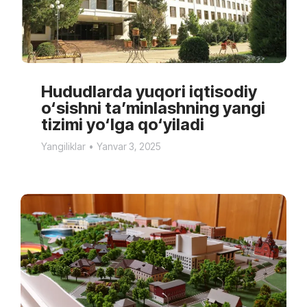
Hududlarda yuqori iqtisodiy
o‘sishni ta’minlashning yangi
tizimi yo‘lga qo‘yiladi
Yangiliklar
Yanvar 3, 2025