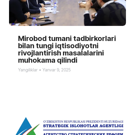
Mirobod tumani tadbirkorlari
bilan tungi iqtisodiyotni
rivojlantirish masalalarini
muhokama qilindi
Yangiliklar
Yanvar 9, 2025