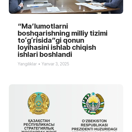
“Ma’lumotlarni
boshqarishning milliy tizimi
toʻgʻrisida”gi qonun
loyihasini ishlab chiqish
ishlari boshlandi
Yangiliklar
Yanvar 3, 2025