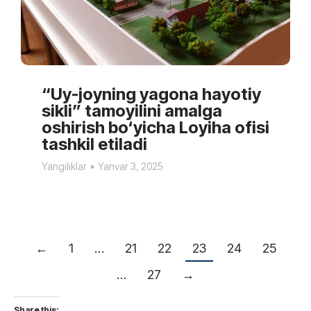
“Uy-joyning yagona hayotiy
sikli” tamoyilini amalga
oshirish bo‘yicha Loyiha ofisi
tashkil etiladi
Yangiliklar
Yanvar 3, 2025
←
1
…
21
22
23
24
25
…
27
→
Share this: