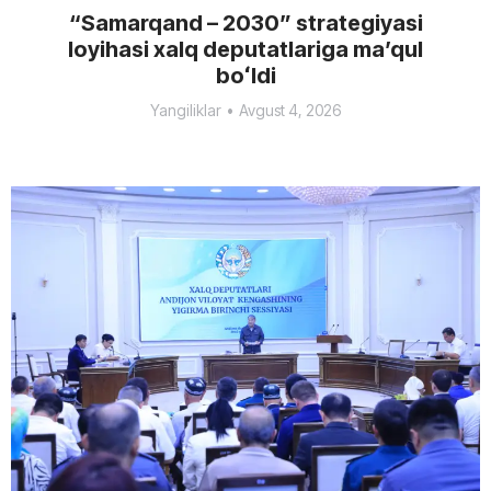
“Samarqand – 2030” strategiyasi
loyihasi xalq deputatlariga maʼqul
boʻldi
Yangiliklar
Avgust 4, 2026