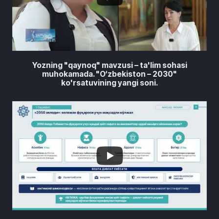
Yozning "qaynoq" mavzusi – ta'lim sohasi
muhokamada. "O‘zbekiston – 2030"
ko'rsatuvining yangi soni.
0
0