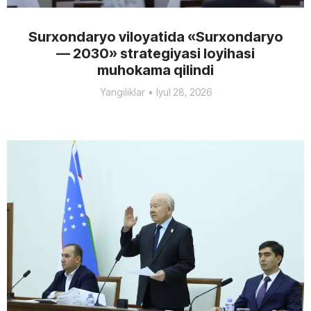
Surxondaryo viloyatida «Surxondaryo
— 2030» strategiyasi loyihasi
muhokama qilindi
Yangiliklar
Iyul 28, 2026