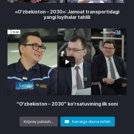
«O‘zbekiston – 2030»: Jamoat transportidagi
yangi loyihalar tahlili
7
2
“O‘zbekiston – 2030” ko‘rsatuvining ilk soni
Ko‘proq yuklash...
Kanalga obuna bo‘lish