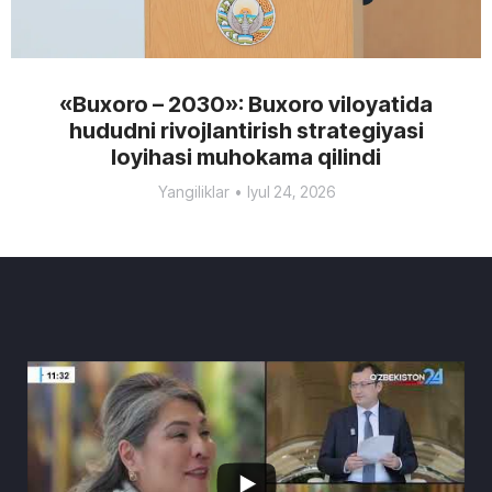
«Buxoro – 2030»: Buxoro viloyatida
hududni rivojlantirish strategiyasi
loyihasi muhokama qilindi
Yangiliklar
Iyul 24, 2026
2
2