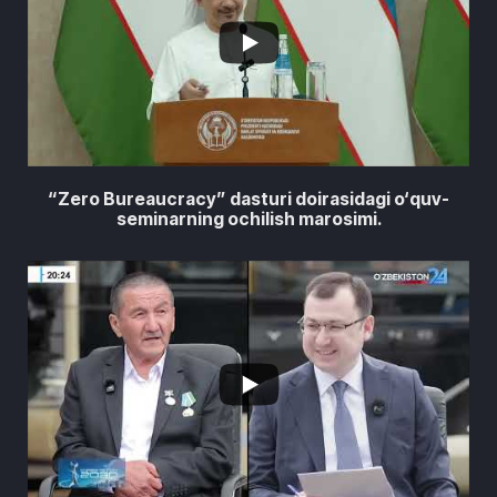
1
0
“Zero Bureaucracy” dasturi doirasidagi o‘quv-
seminarning ochilish marosimi.
6
3