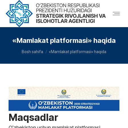
«Mamlakat platformasi» haqida
You are here:
Bosh sahifa
«Mamlakat platformasi» haqida
Maqsadlar
Oʻzbekiston uchun mamlakat platformasi