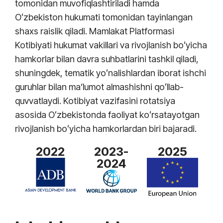
tomonidan muvofiqlashtiriladi hamda
Oʻzbekiston hukumati tomonidan tayinlangan
shaxs raislik qiladi. Mamlakat Platformasi
Kotibiyati hukumat vakillari va rivojlanish boʻyicha
hamkorlar bilan davra suhbatlarini tashkil qiladi,
shuningdek, tematik yoʻnalishlardan iborat ishchi
guruhlar bilan maʼlumot almashishni qoʻllab-
quvvatlaydi. Kotibiyat vazifasini rotatsiya
asosida Oʻzbekistonda faoliyat koʻrsatayotgan
rivojlanish boʻyicha hamkorlardan biri bajaradi.
2022
2023-
2025
2024