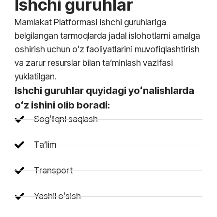
lshchi guruhlar
Mamlakat Platformasi ishchi guruhlariga
belgilangan tarmoqlarda jadal islohotlarni amalga
oshirish uchun oʻz faoliyatlarini muvofiqlashtirish
va zarur resurslar bilan taʼminlash vazifasi
yuklatilgan.
Ishchi guruhlar quyidagi yoʻnalishlarda
oʻz ishini olib boradi:
Sogʻliqni saqlash
Taʼlim
Transport
Yashil oʻsish