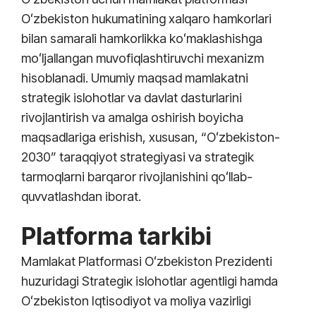
Oʻzbekiston hukumatining xalqaro hamkorlari
bilan samarali hamkorlikka koʻmaklashishga
moʻljallangan muvofiqlashtiruvchi mexanizm
hisoblanadi. Umumiy maqsad mamlakatni
strategik islohotlar va davlat dasturlarini
rivojlantirish va amalga oshirish boyicha
maqsadlariga erishish, xususan, “Oʻzbekiston-
2030” taraqqiyot strategiyasi va strategik
tarmoqlarni barqaror rivojlanishini qoʻllab-
quvvatlashdan iborat.
Platforma tarkibi
Mamlakat Platformasi Oʻzbekiston Prezidenti
huzuridagi Strategiк islohotlar agentligi hamda
Oʻzbekiston Iqtisodiyot va moliya vazirligi