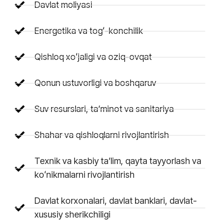
Davlat moliyasi
Energetika va togʻ-konchilik
Qishloq xoʻjaligi va oziq-ovqat
Qonun ustuvorligi va boshqaruv
Suv resurslari, taʼminot va sanitariya
Shahar va qishloqlarni rivojlantirish
Texnik va kasbiy taʼlim, qayta tayyorlash va
koʻnikmalarni rivojlantirish
Davlat korxonalari, davlat banklari, davlat-
xususiy sherikchiligi