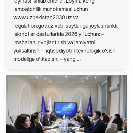
loyihasi ishlab chiqildi. Loyiha keng
jamoatchilik muhokamasi uchun
www.uzbekistan2030.uz va
regulation.gov.uz veb-saytlariga joylashtirildi.
Islohotlar dasturlarida 2026 yil uchun: –
mahallani rivojlantirish va jamiyatni
yuksaltirish; – iqtisodiyotni texnologik o‘sish
modeliga o‘tkazish, – yangi…