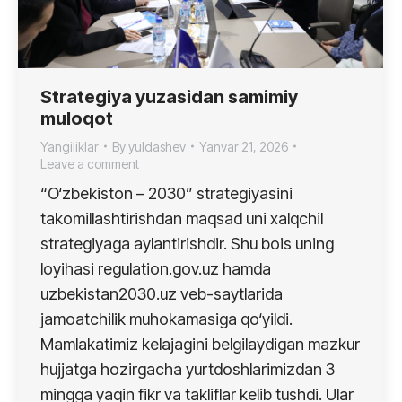
Strategiya yuzasidan samimiy
muloqot
Yangiliklar
By
yuldashev
Yanvar 21, 2026
Leave a comment
“O‘zbekiston – 2030” strategiyasini
takomillashtirishdan maqsad uni xalqchil
strategiyaga aylantirishdir. Shu bois uning
loyihasi regulation.gov.uz hamda
uzbekistan2030.uz veb-saytlarida
jamoatchilik muhokamasiga qo‘yildi.
Mamlakatimiz kelajagini belgilaydigan mazkur
hujjatga hozirgacha yurtdoshlarimizdan 3
mingga yaqin fikr va takliflar kelib tushdi. Ular