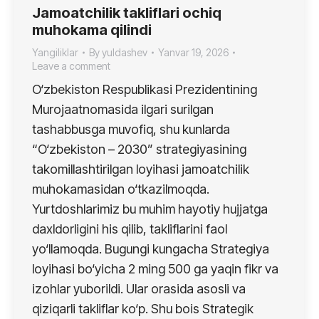
Jamoatchilik takliflari ochiq
muhokama qilindi
Yangiliklar
By
yuldashev
Yanvar 19, 2026
Leave a comment
O‘zbekiston Respublikasi Prezidentining
Murojaatnomasida ilgari surilgan
tashabbusga muvofiq, shu kunlarda
“O‘zbekiston – 2030” strategiyasining
takomillashtirilgan loyihasi jamoatchilik
muhokamasidan o‘tkazilmoqda.
Yurtdoshlarimiz bu muhim hayotiy hujjatga
daxldorligini his qilib, takliflarini faol
yo‘llamoqda. Bugungi kungacha Strategiya
loyihasi bo‘yicha 2 ming 500 ga yaqin fikr va
izohlar yuborildi. Ular orasida asosli va
qiziqarli takliflar ko‘p. Shu bois Strategik