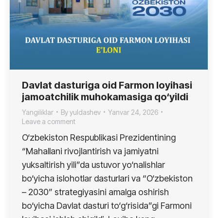
Davlat dasturiga oid Farmon loyihasi
jamoatchilik muhokamasiga qo‘yildi
Yangiliklar
By
yuldashev
Yanvar 24, 2026
Leave a comment
O‘zbekiston Respublikasi Prezidentining
“Mahallani rivojlantirish va jamiyatni
yuksaltirish yili”da ustuvor yo‘nalishlar
bo‘yicha islohotlar dasturlari va “O‘zbekiston
– 2030” strategiyasini amalga oshirish
bo‘yicha Davlat dasturi to‘g‘risida”gi Farmoni