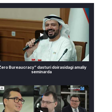
...
0
Zero Bureaucracy” dasturi doirasidagi amaliy
seminarda
2