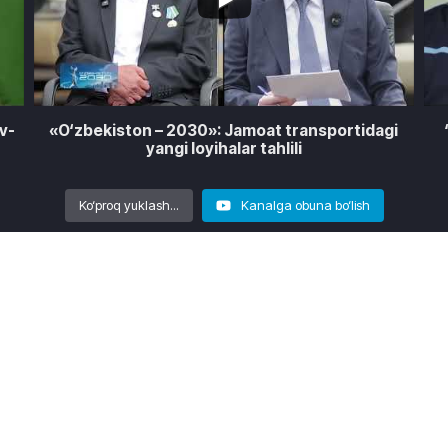
v-
«O‘zbekiston – 2030»: Jamoat transportidagi
yangi loyihalar tahlili
Ko‘proq yuklash...
Kanalga obuna bo‘lish