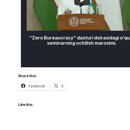
“Zero Bureaucracy” dasturi doirasidagi o‘qu
seminarning ochilish marosimi.
Share this:
Facebook
X
Like this: