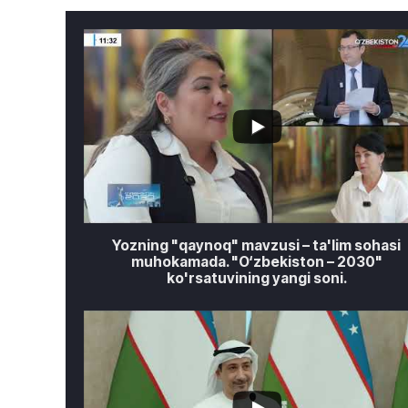
2
2
Yozning "qaynoq" mavzusi – ta'lim sohasi
muhokamada. "O‘zbekiston – 2030"
ko'rsatuvining yangi soni.
...
1
0