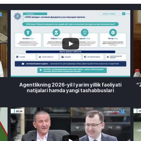
0
0
1
Agentlikning 2026-yil I yarim yillik faoliyati
“
natijalari hamda yangi tashabbuslari
6
3
7