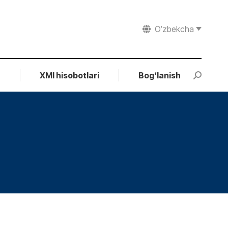
O‘zbekcha
r
XMI hisobotlari
Bog‘lanish