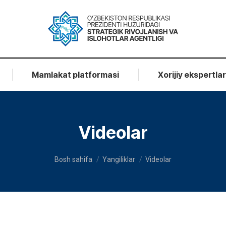
Mamlakat platformasi
Xorijiy ekspertla
Videolar
You are here:
Bosh sahifa
Yangiliklar
Videolar