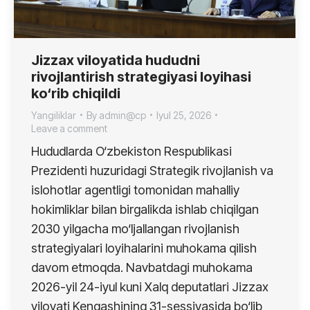
Jizzax viloyatida hududni
rivojlantirish strategiyasi loyihasi
ko‘rib chiqildi
Yangiliklar
By
admin@cp
Iyul 25, 2026
Leave a comment
Hududlarda O‘zbekiston Respublikasi
Prezidenti huzuridagi Strategik rivojlanish va
islohotlar agentligi tomonidan mahalliy
hokimliklar bilan birgalikda ishlab chiqilgan
2030 yilgacha mo‘ljallangan rivojlanish
strategiyalari loyihalarini muhokama qilish
davom etmoqda. Navbatdagi muhokama
2026-yil 24-iyul kuni Xalq deputatlari Jizzax
viloyati Kengashining 31-sessiyasida bo‘lib