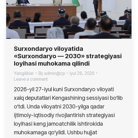
Surxondaryo viloyatida
«Surxondaryo — 2030» strategiyasi
loyihasi muhokama qilindi
Yangiliklar
By
admin@cp
Iyul 28, 2026
Leave a comment
2026-yil 27-iyul kuni Surxondaryo viloyati
xalq deputatlari Kengashining sessiyasi bo‘lib
o‘tdi. Unda viloyatni 2030-yilga qadar
ijtimoiy-iqtisodiy rivojlantirish strategiyasi
loyihasi keng jamoatchilik ishtirokida
muhokamaga qo‘yildi. Ushbu hujjat