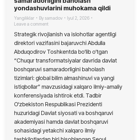
samaradorligini baholash
yondashuvlarini muhokama qildi
Yangiliklar
By
samadov
Iyul 2, 2026
Leave a comment
Strategik rivojlanish va islohotlar agentligi
direktori vazifasini bajaruvchi Abdulla
Abduqodirov Toshkentda bo‘lib o‘tgan
“Chuqur transformatsiyalar davrida davlat
boshqaruvi samaradorligini baholash
tizimlari: global bilim almashinuvi va yangi
istiqbollar” mavzusidagi xalqaro ilmiy-amaliy
konferensiyada ishtirok etdi. Tadbir
O‘zbekiston Respublikasi Prezidenti
huzuridagi Davlat siyosati va boshqaruvi
akademiyasi hamda davlat boshqaruvi
sohasidagi yetakchi xalqaro ilmiy
tashkilotlardan biri hisoblangan Seoul