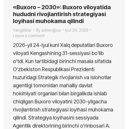
«Buxoro – 2030»: Buxoro viloyatida
hududni rivojlantirish strategiyasi
loyihasi muhokama qilindi
Yangiliklar
By
admin@cp
Iyul 24, 2026
Leave a comment
2026-yil 24-iyul kuni Xalq deputatlari Buxoro
viloyati Kengashining 31-sessiyasi bo’lib
o’tdi. Kun tartibidagi birinchi masala sifatida
O’zbekiston Respublikasi Prezidenti
huzuridagi Strategik rivojlanish va islohotlar
agentligi tomonidan mahalliy davlat
hokimiyati organlari bilan birgalikda ishlab
chiqilgan Buxoro viloyatini 2030-yilgacha
rivojlantirish strategiyasi loyihasi muhokama
qilindi. Strategiya loyihasini sessiyada
Agentlik direktorining birinchi o’rinbosari A.