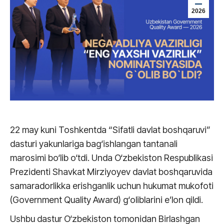
2026
22 may kuni Toshkentda “Sifatli davlat boshqaruvi”
dasturi yakunlariga bag‘ishlangan tantanali
marosimi bo‘lib o‘tdi. Unda O‘zbekiston Respublikasi
Prezidenti Shavkat Mirziyoyev davlat boshqaruvida
samaradorlikka erishganlik uchun hukumat mukofoti
(Government Quality Award) g‘oliblarini e’lon qildi.
Ushbu dastur O‘zbekiston tomonidan Birlashgan