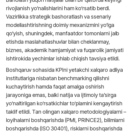
rivojlanish yo‘nalishlarini ham ko‘rsatib berdi.
Vazirlikka strategik bashoratlash va ssenariy
modellashtirishning doimiy mexanizmini yo‘lga
qo‘yish, shuningdek, manfaatdor tomonlarni jalb
etishda maslahatlashuvlar bilan cheklanmay,
biznes, akademik hamjamiyat va fuqarolik jamiyati
ishtirokida yechimlar ishlab chiqish tavsiya etildi.
Boshqaruv sohasida KPIni yetakchi xalqaro adliya
institutlariga nisbatan benchmarking qilishni
kuchaytirish hamda faqat amalga oshirish
jarayoniga emas, balki natija va ijtimoiy ta’sirga
yo‘naltirilgan ko‘rsatkichlar to‘plamini kengaytirish
taklif etildi. Tan olingan xalqaro metodologiyalarni –
loyihalarni boshqarishda (PMI, PRINCE2), bilimlarni
boshqarishda (ISO 30401), risklarni boshqarishda