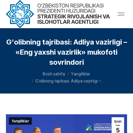
G‘olibning tajribasi: Adliya vazirligi –
«Eng yaxshi vazirlik» mukofoti
sovrindori
You are here:
Bosh sahifa
Yangiliklar
G‘olibning tajribasi: Adliya vazirligi –…
Yangiliklar
Iyun
5