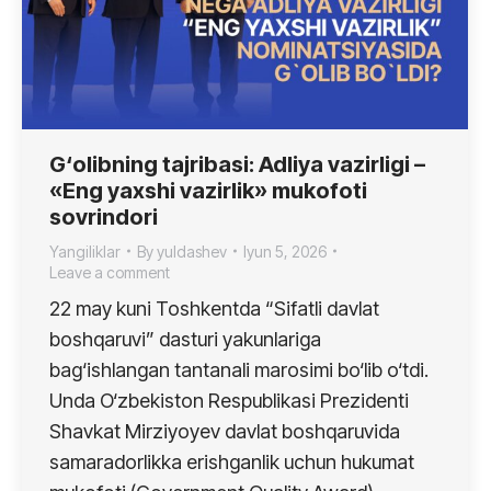
G‘olibning tajribasi: Adliya vazirligi –
«Eng yaxshi vazirlik» mukofoti
sovrindori
Yangiliklar
By
yuldashev
Iyun 5, 2026
Leave a comment
22 may kuni Toshkentda “Sifatli davlat
boshqaruvi” dasturi yakunlariga
bag‘ishlangan tantanali marosimi bo‘lib o‘tdi.
Unda O‘zbekiston Respublikasi Prezidenti
Shavkat Mirziyoyev davlat boshqaruvida
samaradorlikka erishganlik uchun hukumat