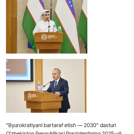
“Byurokratiyani bartaraf etish — 2030” dasturi
O‘zbekiston Respublikasi Prezidentining 2025-yil