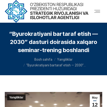
“Byurokratiyani bartaraf etish —
2030” dasturi doirasida xalqaro
seminar-trening boshlandi
You are here:
Bosh sahifa
Yangiliklar
“Byurokratiyani bartaraf etish — 2030”…
Yangiliklar
May
12