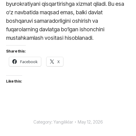
byurokratiyani qisqartirishga xizmat qiladi. Bu esa
o‘z navbatida maqsad emas, balki davlat
boshqaruvi samaradorligini oshirish va
fuqarolarning davlatga bo‘lgan ishonchini
mustahkamlash vositasi hisoblanadi.
Share this:
Facebook
X
Like this:
Category:
Yangiliklar
May 12, 2026