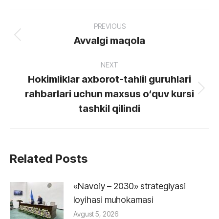
Post
PREVIOUS
navigation
Avvalgi maqola
Previous
post:
NEXT
Hokimliklar axborot-tahlil guruhlari
rahbarlari uchun maxsus o‘quv kursi
Next
post:
tashkil qilindi
Related Posts
«Navoiy – 2030» strategiyasi
loyihasi muhokamasi
Avgust 5, 2026