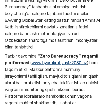
infratuzilma vazirligi vakillari “Zero Government
Bureaucracy” tashabbusini amalga oshirish
bo‘yicha ilg‘or xalqaro tajribani taqdim etdilar.
BAAning Global Star Rating dasturi rahbari Amira Al
Ketbi ishtirokchilarni davlat xizmatlari sifatini
xalqaro baholash metodologiyasi va uni
O‘zbekiston sharoitiga moslashtirish imkoniyatlari
bilan tanishtirdi.
Tadbir davomida
“Zero Bureaucracy” raqamli
platformasi
(
www.byurokratiyasiz2030.uz
) ham
taqdim etildi. Mazkur platforma ma’muriy
jarayonlarni tahlil qilish, mavjud to‘siqlarni aniqlash,
ularni bartaraf etish bo‘yicha takliflar ishlab chiqish
va ijrosini monitoring qilish imkonini beradi.
Platforma idoralararo hamkorlik uchun yagona
raqamli muhitni shakllantirib, islohotlar