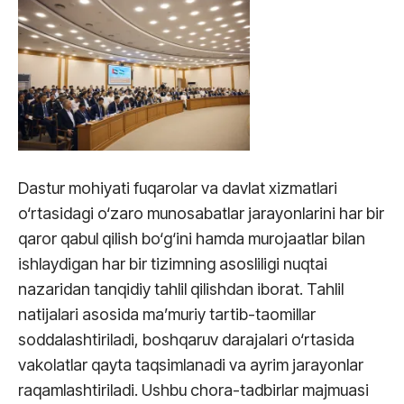
Dastur mohiyati fuqarolar va davlat xizmatlari
o‘rtasidagi o‘zaro munosabatlar jarayonlarini har bir
qaror qabul qilish bo‘g‘ini hamda murojaatlar bilan
ishlaydigan har bir tizimning asosliligi nuqtai
nazaridan tanqidiy tahlil qilishdan iborat. Tahlil
natijalari asosida ma’muriy tartib-taomillar
soddalashtiriladi, boshqaruv darajalari o‘rtasida
vakolatlar qayta taqsimlanadi va ayrim jarayonlar
raqamlashtiriladi. Ushbu chora-tadbirlar majmuasi