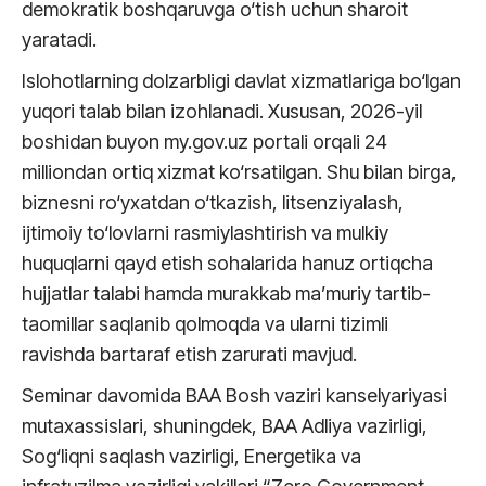
demokratik boshqaruvga o‘tish uchun sharoit
yaratadi.
Islohotlarning dolzarbligi davlat xizmatlariga bo‘lgan
yuqori talab bilan izohlanadi. Xususan, 2026-yil
boshidan buyon my.gov.uz portali orqali 24
milliondan ortiq xizmat ko‘rsatilgan. Shu bilan birga,
biznesni ro‘yxatdan o‘tkazish, litsenziyalash,
ijtimoiy to‘lovlarni rasmiylashtirish va mulkiy
huquqlarni qayd etish sohalarida hanuz ortiqcha
hujjatlar talabi hamda murakkab ma’muriy tartib-
taomillar saqlanib qolmoqda va ularni tizimli
ravishda bartaraf etish zarurati mavjud.
Seminar davomida BAA Bosh vaziri kanselyariyasi
mutaxassislari, shuningdek, BAA Adliya vazirligi,
Sog‘liqni saqlash vazirligi, Energetika va