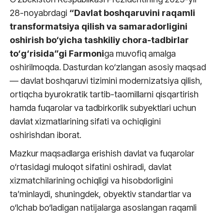
28-noyabrdagi
“Davlat boshqaruvini raqamli
transformatsiya qilish va samaradorligini
oshirish bo‘yicha tashkiliy chora-tadbirlar
to‘g‘risida”gi Farmoni
ga muvofiq amalga
oshirilmoqda. Dasturdan ko‘zlangan asosiy maqsad
— davlat boshqaruvi tizimini modernizatsiya qilish,
ortiqcha byurokratik tartib-taomillarni qisqartirish
hamda fuqarolar va tadbirkorlik subyektlari uchun
davlat xizmatlarining sifati va ochiqligini
oshirishdan iborat.
Mazkur maqsadlarga erishish davlat va fuqarolar
o‘rtasidagi muloqot sifatini oshiradi, davlat
xizmatchilarining ochiqligi va hisobdorligini
ta’minlaydi, shuningdek, obyektiv standartlar va
o‘lchab bo‘ladigan natijalarga asoslangan raqamli