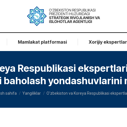
Mamlakat platformasi
Xorijiy ekspertla
eya Respublikasi ekspertlar
i baholash yondashuvlarini
u are here:
sh sahifa
Yangiliklar
O‘zbekiston va Koreya Respublikasi ekspertla