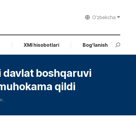
O‘zbekcha
r
XMI hisobotlari
Bog‘lanish
Search:
i davlat boshqaruvi
 muhokama qildi
ri…