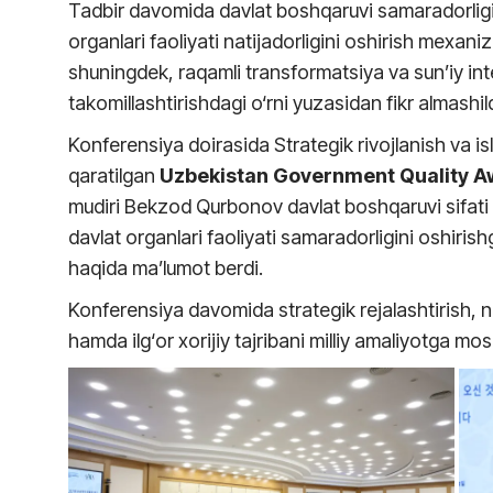
Tadbir davomida davlat boshqaruvi samaradorlig
organlari faoliyati natijadorligini oshirish mexaniz
shuningdek, raqamli transformatsiya va sun’iy inte
takomillashtirishdagi o‘rni yuzasidan fikr almashild
Konferensiya doirasida Strategik rivojlanish va is
qaratilgan
Uzbekistan
Government
Quality
A
mudiri Bekzod Qurbonov davlat boshqaruvi sifati 
davlat organlari faoliyati samaradorligini oshiris
haqida ma’lumot berdi.
Konferensiya davomida strategik rejalashtirish, na
hamda ilg‘or xorijiy tajribani milliy amaliyotga mos