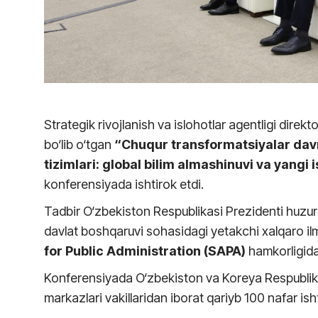
Strategik rivojlanish va islohotlar agentligi dire
bo‘lib o‘tgan
“Chuqur transformatsiyalar dav
tizimlari: global bilim almashinuvi va yangi i
konferensiyada ishtirok etdi.
Tadbir O‘zbekiston Respublikasi Prezidenti huzu
davlat boshqaruvi sohasidagi yetakchi xalqaro ilm
for Public Administration (SAPA)
hamkorligida 
Konferensiyada O‘zbekiston va Koreya Respublikas
markazlari vakillaridan iborat qariyb 100 nafar is