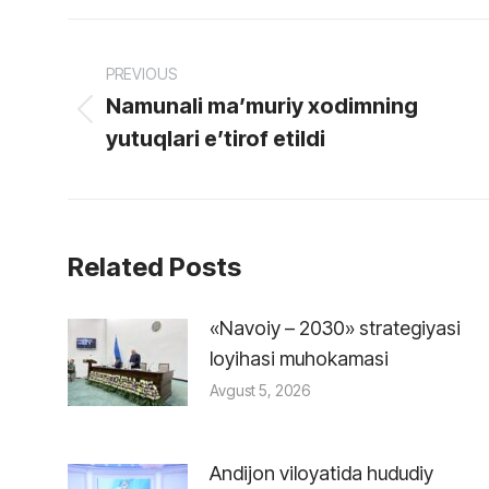
Post
PREVIOUS
navigation
Namunali ma’muriy xodimning
Previous
yutuqlari e’tirof etildi
post:
Related Posts
«Navoiy – 2030» strategiyasi
loyihasi muhokamasi
Avgust 5, 2026
Andijon viloyatida hududiy