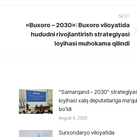
NEXT
«Buxoro – 2030»: Buxoro viloyatida
hududni rivojlantirish strategiyasi
Next
post:
loyihasi muhokama qilindi
“Samarqand – 2030” strategiyas
loyihasi xalq deputatlariga maʼqu
boʻldi
Avgust 4, 2026
Surxondaryo viloyatida