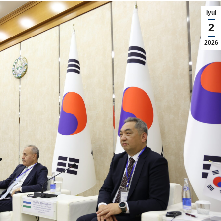
Iyul
2
2026