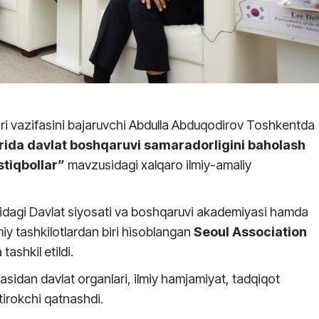
ktori vazifasini bajaruvchi Abdulla Abduqodirov Toshkentda
rida davlat boshqaruvi samaradorligini baholash
stiqbollar”
mavzusidagi xalqaro ilmiy-amaliy
ridagi Davlat siyosati va boshqaruvi akademiyasi hamda
iy tashkilotlardan biri hisoblangan
Seoul Association
tashkil etildi.
idan davlat organlari, ilmiy hamjamiyat, tadqiqot
htirokchi qatnashdi.