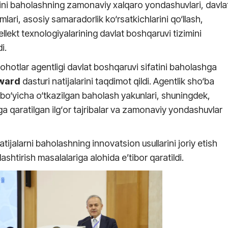
ini baholashning zamonaviy xalqaro yondashuvlari, davla
mlari, asosiy samaradorlik ko‘rsatkichlarini qo‘llash,
llekt texnologiyalarining davlat boshqaruvi tizimini
i.
lohotlar agentligi davlat boshqaruvi sifatini baholashga
ward
dasturi natijalarini taqdimot qildi. Agentlik sho‘ba
bo‘yicha o‘tkazilgan baholash yakunlari, shuningdek,
hga qaratilgan ilg‘or tajribalar va zamonaviy yondashuvlar
tijalarni baholashning innovatsion usullarini joriy etish
lashtirish masalalariga alohida e’tibor qaratildi.