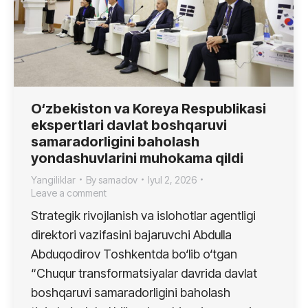
O‘zbekiston va Koreya Respublikasi
ekspertlari davlat boshqaruvi
samaradorligini baholash
yondashuvlarini muhokama qildi
Yangiliklar
By
samadov
Iyul 2, 2026
Leave a comment
Strategik rivojlanish va islohotlar agentligi
direktori vazifasini bajaruvchi Abdulla
Abduqodirov Toshkentda bo‘lib o‘tgan
“Chuqur transformatsiyalar davrida davlat
boshqaruvi samaradorligini baholash