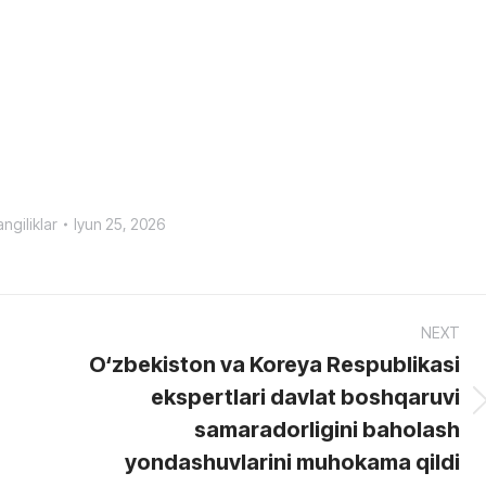
ngiliklar
Iyun 25, 2026
NEXT
O‘zbekiston va Koreya Respublikasi
ekspertlari davlat boshqaruvi
Next
samaradorligini baholash
post:
yondashuvlarini muhokama qildi