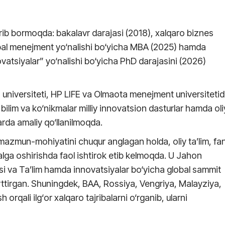
b bormoqda: bakalavr darajasi (2018), xalqaro biznes
obal menejment yo‘nalishi bo‘yicha MBA (2025) hamda
ovatsiyalar” yo‘nalishi bo‘yicha PhD darajasini (2026)
un universiteti, HP LIFE va Olmaota menejment universiteti
ilim va ko‘nikmalar milliy innovatsion dasturlar hamda oli
arda amaliy qo‘llanilmoqda.
azmun-mohiyatini chuqur anglagan holda, oliy ta’lim, fa
malga oshirishda faol ishtirok etib kelmoqda. U Jahon
va Ta’lim hamda innovatsiyalar bo‘yicha global sammit
rttirgan. Shuningdek, BAA, Rossiya, Vengriya, Malayziya,
orqali ilg‘or xalqaro tajribalarni o‘rganib, ularni