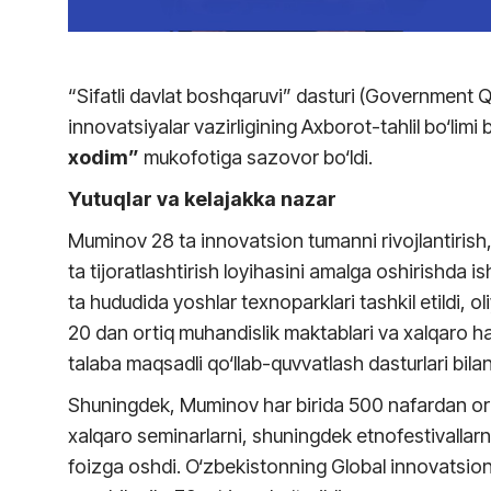
“Sifatli davlat boshqaruvi” dasturi (Government Qua
innovatsiyalar vazirligining Axborot-tahlil bo‘limi
xodim”
mukofotiga sazovor bo‘ldi.
Yutuqlar va kelajakka nazar
Muminov 28 ta innovatsion tumanni rivojlantirish,
ta tijoratlashtirish loyihasini amalga oshirishda 
ta hududida yoshlar texnoparklari tashkil etildi, ol
20 dan ortiq muhandislik maktablari va xalqaro h
talaba maqsadli qo‘llab-quvvatlash dasturlari bila
Shuningdek, Muminov har birida 500 nafardan ort
xalqaro seminarlarni, shuningdek etnofestivallarn
foizga oshdi. O‘zbekistonning Global innovatsio