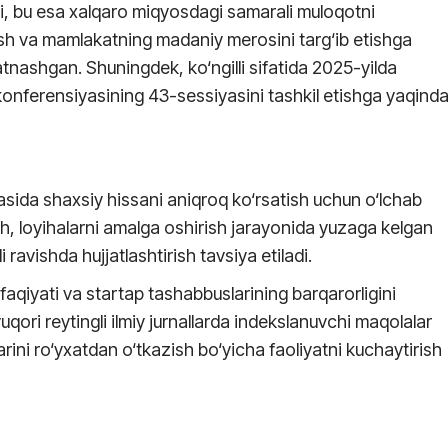
iladi, bu esa xalqaro miqyosdagi samarali muloqotni
tirish va mamlakatning madaniy merosini targ‘ib etishga
atnashgan. Shuningdek, ko‘ngilli sifatida 2025-yilda
ferensiyasining 43-sessiyasini tashkil etishga yaqind
irasida shaxsiy hissani aniqroq ko‘rsatish uchun o‘lchab
ish, loyihalarni amalga oshirish jarayonida yuzaga kelgan
 ravishda hujjatlashtirish tavsiya etiladi.
ffaqiyati va startap tashabbuslarining barqarorligini
yuqori reytingli ilmiy jurnallarda indekslanuvchi maqolalar
arini ro‘yxatdan o‘tkazish bo‘yicha faoliyatni kuchaytirish