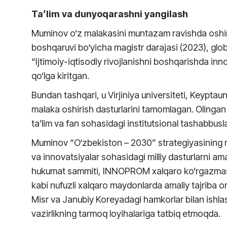
Ta’lim va dunyoqarashni yangilash
Muminov o‘z malakasini muntazam ravishda oshiri
boshqaruvi bo‘yicha magistr darajasi (2023), gl
“Ijtimoiy-iqtisodiy rivojlanishni boshqarishda inn
qo‘lga kiritgan.
Bundan tashqari, u Virjiniya universiteti, Keypta
malaka oshirish dasturlarini tamomlagan. Olingan b
ta’lim va fan sohasidagi institutsional tashabbusl
Muminov “O‘zbekiston – 2030” strategiyasining m
va innovatsiyalar sohasidagi milliy dasturlarni a
hukumat sammiti, INNOPROM xalqaro ko‘rgazmasi 
kabi nufuzli xalqaro maydonlarda amaliy tajriba o
Misr va Janubiy Koreyadagi hamkorlar bilan ishlash 
vazirlikning tarmoq loyihalariga tatbiq etmoqda.