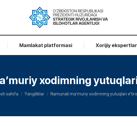
Mamlakat platformasi
Xorijiy ekspertla
muriy xodimning yutuqlari e
ou are here:
sh sahifa
Yangiliklar
Namunali ma’muriy xodimning yutuqlari e’tir