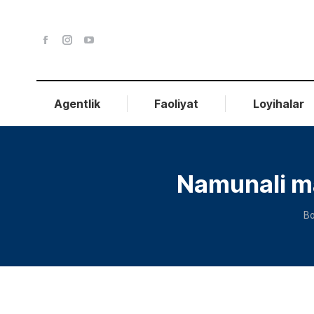
Agentlik
Faoliyat
Loyihalar
Namunali ma’
Y
Bo