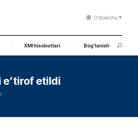
O‘zbekcha
r
XMI hisobotlari
Bog‘lanish
Search:
’tirof etildi
of…