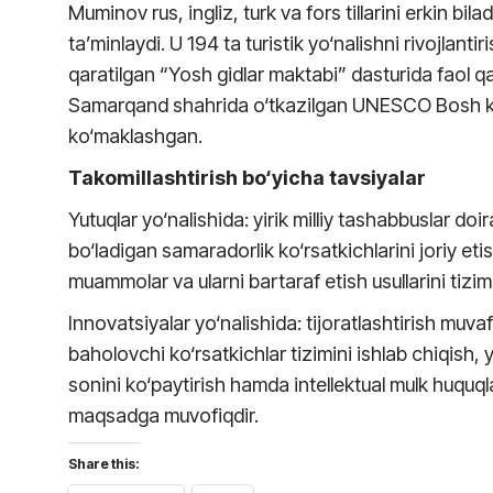
Muminov rus, ingliz, turk va fors tillarini erkin b
ta’minlaydi. U 194 ta turistik yo‘nalishni rivojlan
qaratilgan “Yosh gidlar maktabi” dasturida faol q
Samarqand shahrida o‘tkazilgan UNESCO Bosh kon
ko‘maklashgan.
Takomillashtirish bo‘yicha tavsiyalar
Yutuqlar yo‘nalishida: yirik milliy tashabbuslar do
bo‘ladigan samaradorlik ko‘rsatkichlarini joriy et
muammolar va ularni bartaraf etish usullarini tizimli
Innovatsiyalar yo‘nalishida: tijoratlashtirish muva
baholovchi ko‘rsatkichlar tizimini ishlab chiqish, 
sonini ko‘paytirish hamda intellektual mulk huquql
maqsadga muvofiqdir.
Share this: