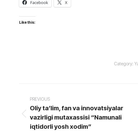
Facebook
X
Like this:
Category:
Ya
Post
PREVIOUS
navigation
Oliy ta’lim, fan va innovatsiyalar
vazirligi mutaxassisi “Namunali
Previous
post:
iqtidorli yosh xodim”