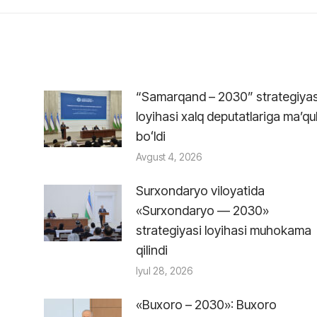
“Samarqand – 2030” strategiyas
loyihasi xalq deputatlariga maʼqu
boʻldi
Avgust 4, 2026
Surxondaryo viloyatida
«Surxondaryo — 2030»
strategiyasi loyihasi muhokama
qilindi
Iyul 28, 2026
«Buxoro – 2030»: Buxoro