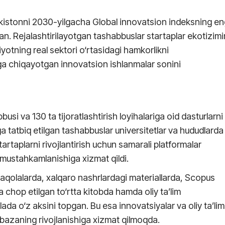
ekistonni 2030-yilgacha Global innovatsion indeksning en
gan. Rejalashtirilayotgan tashabbuslar startaplar ekotizimi
diyotning real sektori o‘rtasidagi hamkorlikni
a chiqayotgan innovatsion ishlanmalar sonini
usi va 130 ta tijoratlashtirish loyihalariga oid dasturlarni
 tatbiq etilgan tashabbuslar universitetlar va hududlarda
artaplarni rivojlantirish uchun samarali platformalar
 mustahkamlanishiga xizmat qildi.
 maqolalarda, xalqaro nashrlardagi materiallarda, Scopus
a chop etilgan to‘rtta kitobda hamda oliy ta’lim
a o‘z aksini topgan. Bu esa innovatsiyalar va oliy ta’lim
 bazaning rivojlanishiga xizmat qilmoqda.