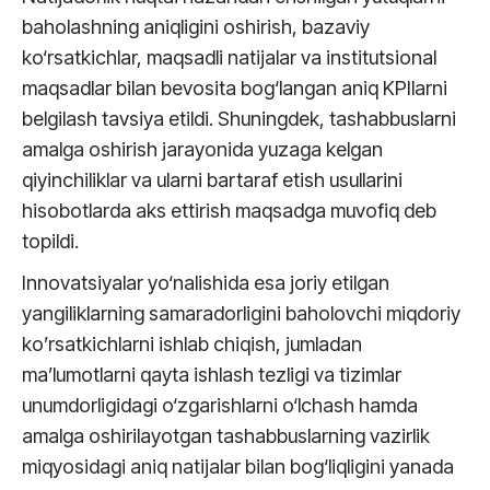
baholashning aniqligini oshirish, bazaviy
ko‘rsatkichlar, maqsadli natijalar va institutsional
maqsadlar bilan bevosita bog‘langan aniq KPIlarni
belgilash tavsiya etildi. Shuningdek, tashabbuslarni
amalga oshirish jarayonida yuzaga kelgan
qiyinchiliklar va ularni bartaraf etish usullarini
hisobotlarda aks ettirish maqsadga muvofiq deb
topildi.
Innovatsiyalar yo‘nalishida esa joriy etilgan
yangiliklarning samaradorligini baholovchi miqdoriy
ko’rsatkichlarni ishlab chiqish, jumladan
ma’lumotlarni qayta ishlash tezligi va tizimlar
unumdorligidagi o‘zgarishlarni o‘lchash hamda
amalga oshirilayotgan tashabbuslarning vazirlik
miqyosidagi aniq natijalar bilan bog‘liqligini yanada