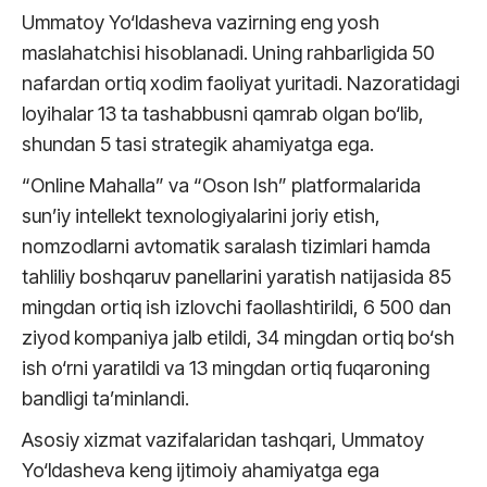
Ummatoy Yo‘ldasheva vazirning eng yosh
maslahatchisi hisoblanadi. Uning rahbarligida 50
nafardan ortiq xodim faoliyat yuritadi. Nazoratidagi
loyihalar 13 ta tashabbusni qamrab olgan bo‘lib,
shundan 5 tasi strategik ahamiyatga ega.
“Online Mahalla” va “Oson Ish” platformalarida
sun’iy intellekt texnologiyalarini joriy etish,
nomzodlarni avtomatik saralash tizimlari hamda
tahliliy boshqaruv panellarini yaratish natijasida 85
mingdan ortiq ish izlovchi faollashtirildi, 6 500 dan
ziyod kompaniya jalb etildi, 34 mingdan ortiq bo‘sh
ish o‘rni yaratildi va 13 mingdan ortiq fuqaroning
bandligi ta’minlandi.
Asosiy xizmat vazifalaridan tashqari, Ummatoy
Yo‘ldasheva keng ijtimoiy ahamiyatga ega