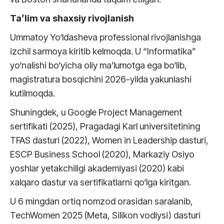
Ta’lim va shaxsiy rivojlanish
Ummatoy Yo‘ldasheva professional rivojlanishga
izchil sarmoya kiritib kelmoqda. U “Informatika”
yo‘nalishi bo‘yicha oliy ma’lumotga ega bo‘lib,
magistratura bosqichini 2026-yilda yakunlashi
kutilmoqda.
Shuningdek, u Google Project Management
sertifikati (2025), Pragadagi Karl universitetining
TFAS dasturi (2022), Women in Leadership dasturi,
ESCP Business School (2020), Markaziy Osiyo
yoshlar yetakchiligi akademiyasi (2020) kabi
xalqaro dastur va sertifikatlarni qo‘lga kiritgan.
U 6 mingdan ortiq nomzod orasidan saralanib,
TechWomen 2025 (Meta, Silikon vodiysi) dasturi