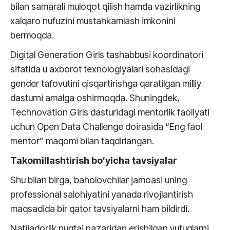
bilan samarali muloqot qilish hamda vazirlikning
xalqaro nufuzini mustahkamlash imkonini
bermoqda.
Digital Generation Girls tashabbusi koordinatori
sifatida u axborot texnologiyalari sohasidagi
gender tafovutini qisqartirishga qaratilgan milliy
dasturni amalga oshirmoqda. Shuningdek,
Technovation Girls dasturidagi mentorlik faoliyati
uchun Open Data Challenge doirasida “Eng faol
mentor” maqomi bilan taqdirlangan.
Takomillashtirish bo‘yicha tavsiyalar
Shu bilan birga, baholovchilar jamoasi uning
professional salohiyatini yanada rivojlantirish
maqsadida bir qator tavsiyalarni ham bildirdi.
Natijadorlik nuqtai nazaridan erishilgan yutuqlarni