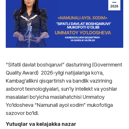
2026
“Sifatli davlat boshqaruvi” dasturining (Government
Quality Award) 2026-yilgi natijalariga ko‘ra,
Kambag‘allikni qisqartirish va bandlik vazirining
axborot texnologiyalari, sun’iy intellekt va yoshlar
masalalari bo‘yicha maslahatchisi Ummatoy
Yo‘ldosheva “Namunali ayol xodim” mukofotiga
sazovor bo‘ldi.
Yutuqlar va kelajak
ka nazar