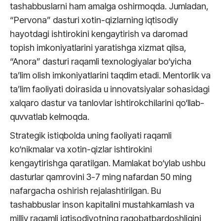
tashabbuslarni ham amalga oshirmoqda. Jumladan,
“Pervona” dasturi xotin-qizlarning iqtisodiy
hayotdagi ishtirokini kengaytirish va daromad
topish imkoniyatlarini yaratishga xizmat qilsa,
“Anora” dasturi raqamli texnologiyalar bo‘yicha
ta’lim olish imkoniyatlarini taqdim etadi. Mentorlik va
ta’lim faoliyati doirasida u innovatsiyalar sohasidagi
xalqaro dastur va tanlovlar ishtirokchilarini qo‘llab-
quvvatlab kelmoqda.
Strategik istiqbolda uning faoliyati raqamli
ko‘nikmalar va xotin-qizlar ishtirokini
kengaytirishga qaratilgan. Mamlakat bo‘ylab ushbu
dasturlar qamrovini 3-7 ming nafardan 50 ming
nafargacha oshirish rejalashtirilgan. Bu
tashabbuslar inson kapitalini mustahkamlash va
milliy raqamli iqtisodiyotning raqobatbardoshligini