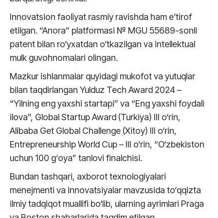
Innovatsion faoliyat rasmiy ravishda ham e’tirof
etilgan. “Anora” platformasi № MGU 55689-sonli
patent bilan ro‘yxatdan o‘tkazilgan va intellektual
mulk guvohnomalari olingan.
Mazkur ishlanmalar quyidagi mukofot va yutuqlar
bilan taqdirlangan Yulduz Tech Award 2024 –
“Yilning eng yaxshi startapi” va “Eng yaxshi foydali
ilova”, Global Startup Award (Turkiya) III o‘rin,
Alibaba Get Global Challenge (Xitoy) III o‘rin,
Entrepreneurship World Cup – III o‘rin, “O‘zbekiston
uchun 100 g‘oya” tanlovi finalchisi.
Bundan tashqari, axborot texnologiyalari
menejmenti va innovatsiyalar mavzusida to‘qqizta
ilmiy tadqiqot muallifi bo‘lib, ularning ayrimlari Praga
va Boston shaharlarida taqdim etilgan.