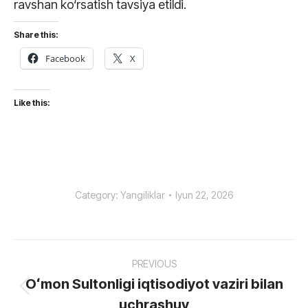
ravshan ko‘rsatish tavsiya etildi.
Share this:
Facebook
X
Like this:
Category:
Yangiliklar
Iyun 22, 2026
Post
PREVIOUS
navigation
Oʻmon Sultonligi iqtisodiyot vaziri bilan
Previous
uchrashuv