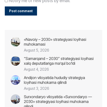
Notify me of new posts by email.
Post comment
«Navoiy – 2030» strategiyasi loyihasi
muhokamasi
Avgust 5, 2026
“Samarqand – 2030” strategiyasi loyihasi
xalq deputatlariga maʼqul boʻldi
Avgust 4, 2026
Andijon viloyatida hududiy strategiya
loyihasi muhokama qilindi
Avgust 3, 2026
Surxondaryo viloyatida «Surxondaryo —
2030» strategiyasi loyihasi muhokama
qilindi