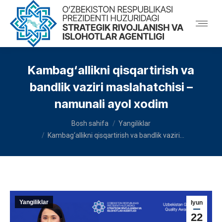
Kambag‘allikni qisqartirish va
bandlik vaziri maslahatchisi –
namunali ayol xodim
You are here:
Bosh sahifa
Yangiliklar
Kambag‘allikni qisqartirish va bandlik vaziri…
Yangiliklar
Iyun
22