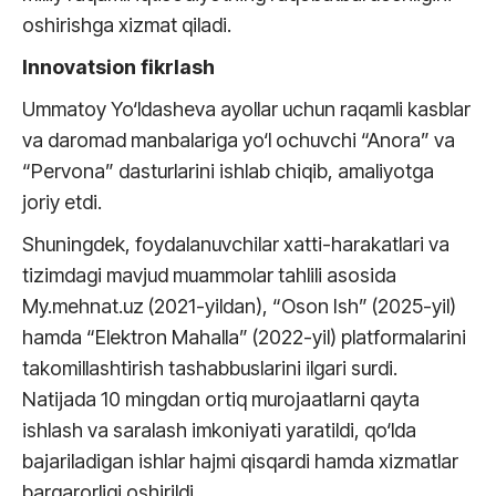
oshirishga xizmat qiladi.
Innovatsion fikrlash
Ummatoy Yo‘ldasheva ayollar uchun raqamli kasblar
va daromad manbalariga yo‘l ochuvchi “Anora” va
“Pervona” dasturlarini ishlab chiqib, amaliyotga
joriy etdi.
Shuningdek, foydalanuvchilar xatti-harakatlari va
tizimdagi mavjud muammolar tahlili asosida
My.mehnat.uz (2021-yildan), “Oson Ish” (2025-yil)
hamda “Elektron Mahalla” (2022-yil) platformalarini
takomillashtirish tashabbuslarini ilgari surdi.
Natijada 10 mingdan ortiq murojaatlarni qayta
ishlash va saralash imkoniyati yaratildi, qo‘lda
bajariladigan ishlar hajmi qisqardi hamda xizmatlar
barqarorligi oshirildi.