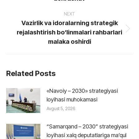
post:
NEXT
Vazirlik va idoralarning strategik
rejalashtirish bo‘linmalari rahbarlari
Next
post:
malaka oshirdi
Related Posts
«Navoiy – 2030» strategiyasi
loyihasi muhokamasi
Avgust 5, 2026
“Samarqand – 2030” strategiyasi
loyihasi xalq deputatlariga maʼqul