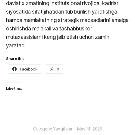
davlat xizmatining institutsional rivojiga, kadrlar
siyosatida sifat jihatidan tub burilish yaratishga
hamda mamlakatning strategik maqsadlarini amalga
oshirishda malakali va tashabbuskor
mutaxassislarni keng jalb etish uchun zamin
yaratadi.
Share this:
Facebook
X
Like this:
Category:
Yangiliklar
May 14, 2025