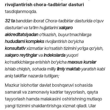
rivojlantirish
chora-tadbirlar dasturi
tasdiqlanmoqda.
32
ta
banddan iborat Chora-tadbirlar dasturida o‘quv
dasturlari va ta’lim hujjatlarini
xalqaro
akkreditatsiyadan
o‘tkazish, buyurtmachilarga
hududlarni
kompleks
rivojlantirish bo‘yicha
konsultativ
xizmatlar ko‘rsatish tizimini yo‘lga qo‘yish,
xalqaro
reytinglar
va
indekslarda
yuqori
ko‘rsatkichlarga erishish bo‘yicha
maxsus
kurslar
ishlab chiqish, sohada milliy
ilmiy
maktab
yaratish kabi
aniq takliflar nazarda tutilgan;
Mazkur islohotlar davlat boshqaruvi sohasida
samarali va zamonaviy kadrlar tayyorlash, qayta
tayyorlash hamda malakasini oshirishning mutlaqo
yangi tizimini shakllantirishga xizmat qiladi. Ular