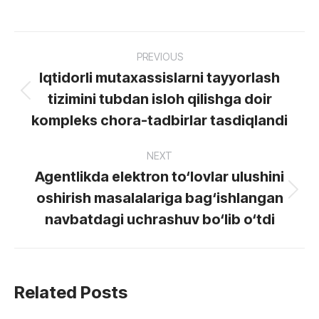
Post
PREVIOUS
navigation
Iqtidorli mutaxassislarni tayyorlash
tizimini tubdan isloh qilishga doir
Previous
post:
kompleks chora-tadbirlar tasdiqlandi
NEXT
Agentlikda elektron to‘lovlar ulushini
oshirish masalalariga bag‘ishlangan
Next
post:
navbatdagi uchrashuv bo‘lib o‘tdi
Related Posts