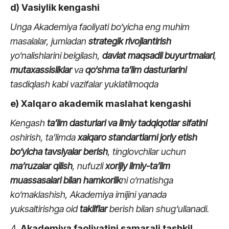
d) Vasiylik kengashi
Unga
Akademiya faoliyati bo‘yicha eng muhim
masalalar, jumladan
strategik rivojlantirish
yo‘nalishlarini belgilash,
davlat maqsadli buyurtmalari
,
mutaxassisliklar
va
qo‘shma ta’lim dasturlarini
tasdiqlash kabi vazifalar yuklatilmoqda
e) Xalqaro akademik maslahat kengashi
Kengash
ta’lim dasturlari va ilmiy tadqiqotlar sifatini
oshirish, ta’limda
xalqaro standartlarni joriy etish
bo‘yicha tavsiyalar berish
, tinglovchilar uchun
ma’ruzalar qilish
, nufuzli
xorijiy ilmiy-ta’lim
muassasalari bilan hamkorlik
ni o‘rnatishga
ko‘maklashish, Akademiya imijini yanada
yuksaltirishga oid
takliflar
berish bilan shug‘ullanadi.
Akademiya faoliyatini samarali tashkil