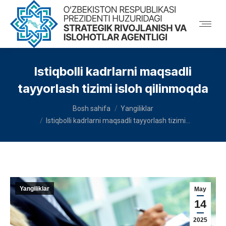
Istiqbolli kadrlarni maqsadli
tayyorlash tizimi isloh qilinmoqda
You are here:
Bosh sahifa
Yangiliklar
Istiqbolli kadrlarni maqsadli tayyorlash tizimi…
Yangiliklar
May
14
2025