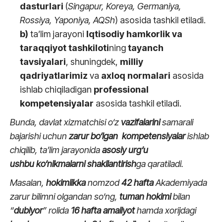
dasturlari
(
Singapur, Koreya, Germaniya,
Rossiya, Yaponiya, AQSh
) asosida tashkil etiladi.
b)
ta’lim jarayoni
Iqtisodiy hamkorlik va
taraqqiyot tashkiloti
ning
tayanch
tavsiyalari
, shuningdek,
milliy
qadriyatlarimiz
va
axloq normalari
asosida
ishlab chiqiladigan
professional
kompetensiyalar
asosida tashkil etiladi.
Bunda, davlat xizmatchisi o‘z
vazifalarini
samarali
bajarishi uchun
zarur bo‘lgan kompetensiyalar
ishlab
chiqilib, ta’lim jarayonida
asosiy urg‘u
ushbu ko‘nikmalarni shakllantirish
ga qaratiladi.
Masalan,
hokimlikka
nomzod
42
hafta
Akademiyada
zarur bilimni olgandan so‘ng,
tuman hokimi
bilan
“
dublyor
” rolida
16
hafta
amaliyot
hamda xorijdagi