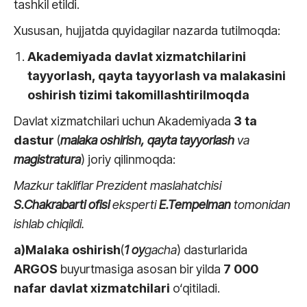
tashkil etildi.
Xususan, hujjatda quyidagilar nazarda tutilmoqda:
Akademiyada davlat xizmatchilarini
tayyorlash, qayta tayyorlash va malakasini
oshirish tizimi takomillashtirilmoqda
Davlat xizmatchilari uchun Akademiyada
3
ta
dastur
(
malaka oshirish, qayta tayyorlash
va
magistratura
) joriy qilinmoqda:
Mazkur takliflar Prezident maslahatchisi
S.Chakrabarti ofisi
eksperti
E.Tempelman
tomonidan
ishlab chiqildi.
a)
Malaka oshirish
(
1
oy
gacha
) dasturlarida
ARGOS
buyurtmasiga asosan bir yilda
7 000
nafar
davlat xizmatchilari
o‘qitiladi.