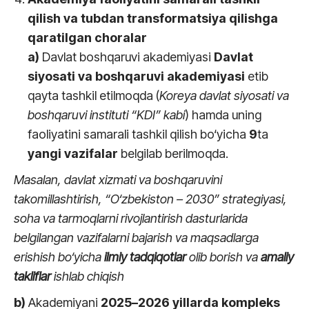
qilish va tubdan transformatsiya qilishga
qaratilgan choralar
a)
Davlat boshqaruvi akademiyasi
Davlat
siyosati va boshqaruvi akademiyasi
etib
qayta tashkil etilmoqda (
Koreya davlat siyosati va
boshqaruvi instituti “KDI” kabi
) hamda uning
faoliyatini samarali tashkil qilish bo‘yicha
9
ta
yangi
vazifalar
belgilab berilmoqda.
Masalan,
davlat xizmati va boshqaruvini
takomillashtirish, “O‘zbekiston – 2030” strategiyasi,
soha va tarmoqlarni rivojlantirish dasturlarida
belgilangan vazifalarni bajarish va maqsadlarga
erishish bo‘yicha
ilmiy tadqiqotlar
olib borish va
amaliy
takliflar
ishlab chiqish
b)
Akademiyani
2025
–
2026
yillarda
kompleks