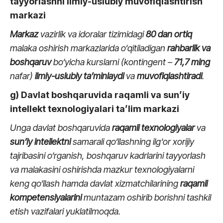
tayyorlashni ilmiy-uslubiy muvofiqlashtirish
markazi
Markaz
vazirlik va idoralar tizimidagi
80
dan ortiq
malaka oshirish markazlarida o‘qitiladigan
rahbarlik va
boshqaruv
bo‘yicha kurslarni (kontingent –
71,7
ming
nafar)
ilmiy-uslubiy ta’minlaydi
va
muvofiqlashtiradi
.
g) Davlat boshqaruvida raqamli va sun’iy
intellekt texnologiyalari ta’lim markazi
Unga davlat boshqaruvida
raqamli texnologiyalar
va
sun’iy intellektni
samarali qo‘llashning ilg‘or xorijiy
tajribasini o‘rganish, boshqaruv kadrlarini tayyorlash
va malakasini oshirishda mazkur texnologiyalarni
keng qo‘llash hamda davlat xizmatchilarining
raqamli
kompetensiyalarini
muntazam oshirib borishni tashkil
etish vazifalari yuklatilmoqda.