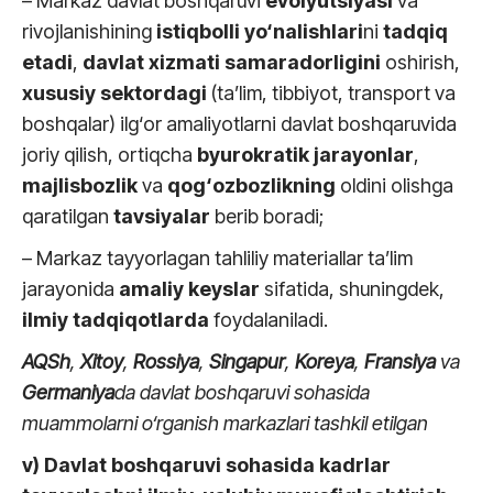
– Markaz davlat boshqaruvi
evolyutsiyasi
va
rivojlanishining
istiqbolli
yo‘nalishlari
ni
tadqiq
etadi
,
davlat xizmati samaradorligini
oshirish,
xususiy sektordagi
(ta’lim, tibbiyot, transport va
boshqalar) ilg‘or amaliyotlarni davlat boshqaruvida
joriy qilish, ortiqcha
byurokratik jarayonlar
,
majlisbozlik
va
qog‘ozbozlikning
oldini olishga
qaratilgan
tavsiyalar
berib boradi;
– Markaz tayyorlagan tahliliy materiallar ta’lim
jarayonida
amaliy keyslar
sifatida, shuningdek,
ilmiy tadqiqotlarda
foydalaniladi.
AQSh
,
Xitoy
,
Rossiya
,
Singapur
,
Koreya
,
Fransiya
va
Germaniya
da davlat boshqaruvi sohasida
muammolarni o‘rganish markazlari tashkil etilgan
v) Davlat boshqaruvi sohasida kadrlar