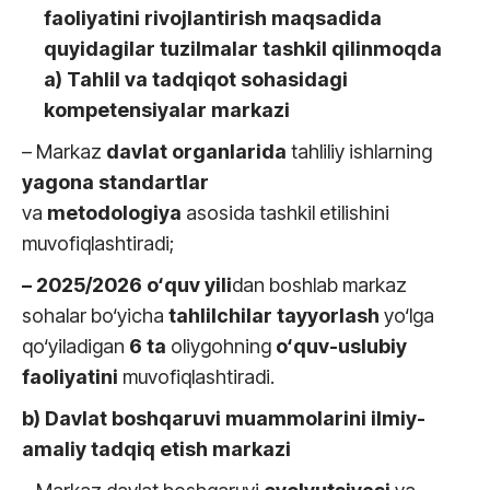
faoliyatini rivojlantirish maqsadida
quyidagilar tuzilmalar tashkil qilinmoqda
a) Tahlil va tadqiqot sohasidagi
kompetensiyalar markazi
– Markaz
davlat organlarida
tahliliy ishlarning
yagona standartlar
va
metodologiya
asosida tashkil etilishini
muvofiqlashtiradi;
– 2025/2026 o‘quv yili
dan boshlab markaz
sohalar bo‘yicha
tahlilchilar
tayyorlash
yo‘lga
qo‘yiladigan
6
ta
oliygohning
o‘quv-uslubiy
faoliyatini
muvofiqlashtiradi.
b) Davlat boshqaruvi muammolarini ilmiy-
amaliy tadqiq etish markazi