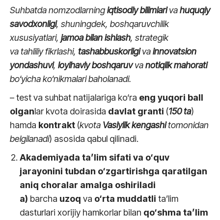
Suhbatda nomzodlarning
iqtisodiy bilimlari
va
huquqiy
savodxonligi
, shuningdek, boshqaruvchilik
xususiyatlari,
jamoa bilan ishlash
, strategik
va tahliliy fikrlashi,
tashabbuskorligi
va
innovatsion
yondashuvi
,
loyihaviy boshqaruv
va
notiqlik mahorati
bo‘yicha ko‘nikmalari baholanadi.
– test va suhbat natijalariga ko‘ra
eng yuqori ball
olgan
lar kvota doirasida
davlat granti
(
150
ta
)
hamda
kontrakt
(
kvota
Vasiylik kengashi
tomonidan
belgilanadi
) asosida qabul qilinadi.
Akademiyada ta’lim sifati va o‘quv
jarayonini tubdan o‘zgartirishga qaratilgan
aniq choralar amalga oshiriladi
a)
barcha
uzoq
va
o‘rta muddatli
ta’lim
dasturlari xorijiy hamkorlar bilan
qo‘shma ta’lim