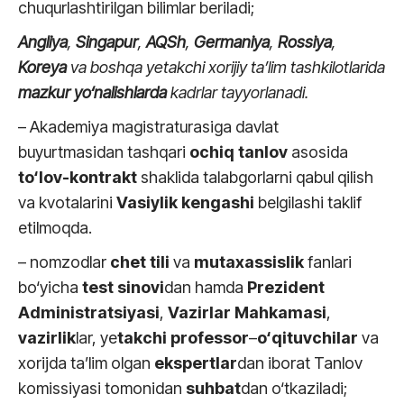
chuqurlashtirilgan bilimlar beriladi;
Angliya
,
Singapur
,
AQSh
,
Germaniya
,
Rossiya
,
Koreya
va boshqa yetakchi xorijiy ta’lim tashkilotlarida
mazkur yo‘nalishlarda
kadrlar tayyorlanadi.
– Akademiya magistraturasiga davlat
buyurtmasidan tashqari
ochiq tanlov
asosida
to‘lov-kontrakt
shaklida talabgorlarni qabul qilish
va kvotalarini
Vasiylik kengashi
belgilashi taklif
etilmoqda.
– nomzodlar
chet
tili
va
mutaxassislik
fanlari
bo‘yicha
test sinovi
dan hamda
Prezident
Administratsiyasi
,
Vazirlar
Mahkamasi
,
vazirlik
lar, ye
takchi
professor
–
o‘qituvchilar
va
xorijda ta’lim olgan
ekspertlar
dan iborat Tanlov
komissiyasi tomonidan
suhbat
dan o‘tkaziladi;