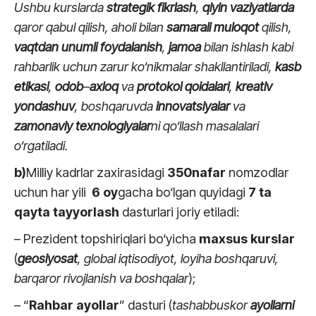
Ushbu kurslarda
strategik fikrlash
,
qiyin vaziyatlarda
qaror qabul qilish, aholi bilan
samarali
muloqot
qilish,
vaqtdan unumli foydalanish
,
jamoa
bilan ishlash
kabi
rahbarlik uchun zarur ko‘nikmalar shakllantiriladi,
kasb
etikasi
,
odob
–
axloq
va
protokol
qoidalari
,
kreativ
yondashuv
, boshqaruvda
innovatsiyalar
va
zamonaviy texnologiyalar
ni qo‘llash masalalari
o‘rgatiladi.
b)
Milliy kadrlar zaxirasidagi
350
nafar
nomzodlar
uchun har yili
6
oy
gacha bo‘lgan quyidagi
7
ta
qayta tayyorlash
dasturlari joriy etiladi:
– Prezident topshiriqlari bo‘yicha
maxsus kurslar
(
geosiyosat
, global iqtisodiyot, loyiha boshqaruvi,
barqaror rivojlanish va boshqalar
);
– “
Rahbar ayollar
” dasturi (
tashabbuskor
ayollarni