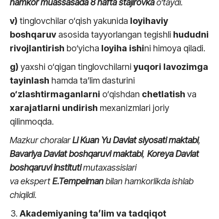
hamkor muassasada
8 hafta
stajirovka
o‘taydi.
v)
tinglovchilar o‘qish yakunida
loyihaviy
boshqaruv
asosida tayyorlangan tegishli
hududni
rivojlantirish
bo‘yicha
loyiha ishi
ni himoya qiladi.
g)
yaxshi o‘qigan tinglovchilarni
yuqori lavozimga
tayinlash
hamda ta’lim dasturini
o‘zlashtirmaganlarni
o‘qishdan
chetlatish
va
xarajatlarni undirish
mexanizmlari joriy
qilinmoqda.
Mazkur choralar
Li Kuan Yu Davlat siyosati maktabi
,
Bavariya
Davlat boshqaruvi maktabi
,
Koreya Davlat
boshqaruvi instituti
mutaxassislari
va ekspert
E.Tempelman
bilan hamkorlikda ishlab
chiqildi.
Akademiyaning ta’lim va tadqiqot