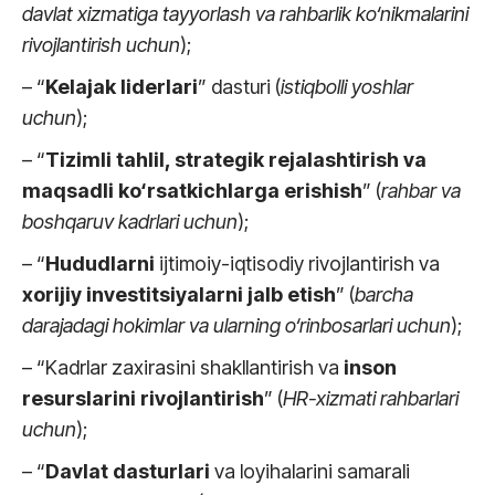
davlat xizmatiga tayyorlash va rahbarlik ko‘nikmalarini
rivojlantirish uchun
);
– “
Kelajak liderlari
” dasturi (
istiqbolli yoshlar
uchun
);
– “
Tizimli tahlil, strategik rejalashtirish va
maqsadli ko‘rsatkichlarga erishish
” (
rahbar va
boshqaruv kadrlari uchun
);
– “
Hududlarni
ijtimoiy-iqtisodiy rivojlantirish va
xorijiy investitsiyalarni jalb etish
” (
barcha
darajadagi hokimlar va ularning o‘rinbosarlari uchun
);
– “Kadrlar zaxirasini shakllantirish va
inson
resurslarini rivojlantirish
” (
HR-xizmati rahbarlari
uchun
);
– “
Davlat dasturlari
va loyihalarini samarali