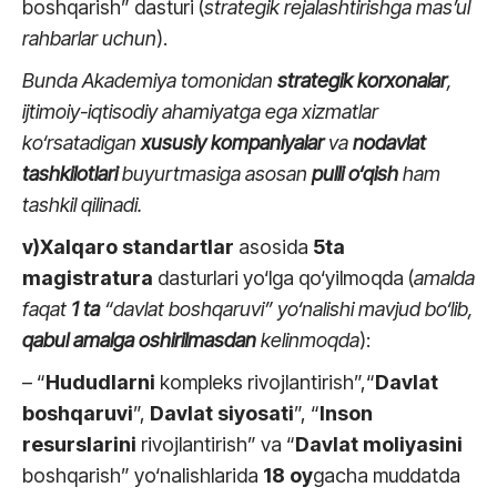
boshqarish” dasturi (
strategik rejalash
tirishga mas’ul
rahbarlar uchun
).
Bunda Akademiya tomonidan
strategik korxonalar
,
ijtimoiy-iqtisodiy ahamiyatga ega xizmatlar
ko‘rsatadigan
xususiy
kompaniyalar
va
nodavlat
tashkilotlari
buyurtmasiga asosan
pulli
o‘qish
ham
tashkil qilinadi.
v)
Xalqaro standartlar
asosida
5
ta
magistratura
dasturlari yo‘lga qo‘yilmoqda (
amalda
faqat
1
ta
“davlat boshqaruvi” yo‘nalishi mavjud bo‘lib,
qabul amalga oshirilmasdan
kelinmoqda
):
– “
Hududlarni
kompleks rivojlantirish”,“
Davlat
boshqaruvi
”,
Davlat siyosati
”, “
Inson
resurslarini
rivojlantirish” va “
Davlat moliyasini
boshqarish” yo‘nalishlarida
18 oy
gacha muddatda