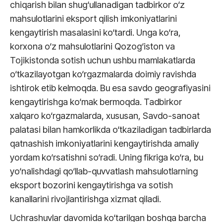
chiqarish bilan shug‘ullanadigan tadbirkor o‘z
mahsulotlarini eksport qilish imkoniyatlarini
kengaytirish masalasini ko‘tardi. Unga ko‘ra,
korxona o‘z mahsulotlarini Qozog‘iston va
Tojikistonda sotish uchun ushbu mamlakatlarda
o‘tkazilayotgan ko‘rgazmalarda doimiy ravishda
ishtirok etib kelmoqda. Bu esa savdo geografiyasini
kengaytirishga ko‘mak bermoqda. Tadbirkor
xalqaro ko‘rgazmalarda, xususan, Savdo-sanoat
palatasi bilan hamkorlikda o‘tkaziladigan tadbirlarda
qatnashish imkoniyatlarini kengaytirishda amaliy
yordam ko‘rsatishni so‘radi. Uning fikriga ko‘ra, bu
yo‘nalishdagi qo‘llab-quvvatlash mahsulotlarning
eksport bozorini kengaytirishga va sotish
kanallarini rivojlantirishga xizmat qiladi.
Uchrashuvlar davomida ko‘tarilgan boshqa barcha