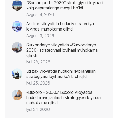
“Samarqand – 2030” strategiyasi loyihasi
xalq deputatlariga maʼqul boʻldi
Avgust 4, 2026
Andijon viloyatida hududiy strategiya
loyihasi muhokama qilindi
Avgust 3, 2026
Surxondaryo viloyatida «Surxondaryo —
2030» strategiyasi loyihasi muhokama
qilindi
Iyul 28, 2026
Jizzax viloyatida hududni rivojlantirish
strategiyasi loyihasi ko‘rib chiqildi
Iyul 25, 2026
«Buxoro – 2030»: Buxoro viloyatida
hududni rivojlantirish strategiyasi loyihasi
muhokama qilindi
Iyul 24, 2026