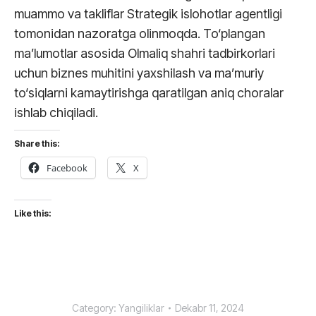
muammo va takliflar Strategik islohotlar agentligi
tomonidan nazoratga olinmoqda. To‘plangan
ma’lumotlar asosida Olmaliq shahri tadbirkorlari
uchun biznes muhitini yaxshilash va ma’muriy
to‘siqlarni kamaytirishga qaratilgan aniq choralar
ishlab chiqiladi.
Share this:
Facebook
X
Like this:
Category:
Yangiliklar
Dekabr 11, 2024