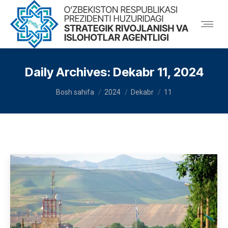
Daily Archives:
Dekabr 11, 2024
You are here:
Bosh sahifa
2024
Dekabr
11