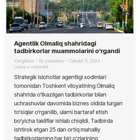
Agentlik Olmaliq shahridagi
tadbirkorlar muammolarini o‘rgandi
Yangiliklar
By
yuldashev
Dekabr 11, 2024
Leave a comment
Strategik islohotlar agentligi xodimlari
tomonidan Toshkent viloyatining Olmaliq
shahrida o‘tkazilgan tadbirkorlar bilan
uchrashuvlar davomida biznes oldida turgan
to‘siqlar o‘rganilib, ularni bartaraf etish
bo‘yicha takliflar ishlab chiqildi. Tadbirda
ishtirok etgan 25 dan ortiq mahalliy
tadbirkorlarning har biri o‘zlarining