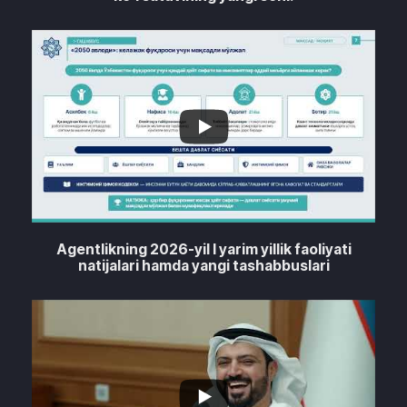
0
0
Agentlikning 2026-yil I yarim yillik faoliyati
natijalari hamda yangi tashabbuslari
...
1
0