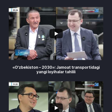
6
3
«O‘zbekiston – 2030»: Jamoat transportidagi
yangi loyihalar tahlili
7
2