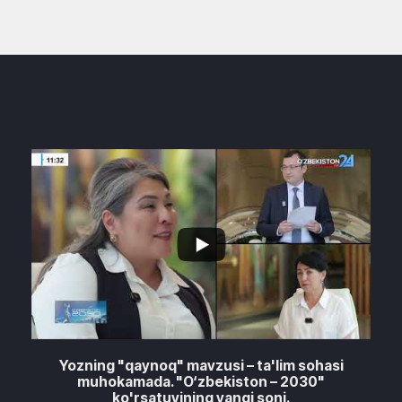
2
2
Yozning "qaynoq" mavzusi – ta'lim sohasi
muhokamada. "O‘zbekiston – 2030"
ko'rsatuvining yangi soni.