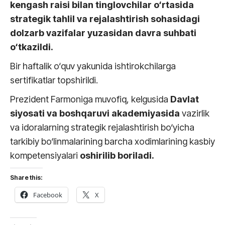
kengash raisi bilan tinglovchilar o‘rtasida
strategik tahlil va rejalashtirish sohasidagi
dolzarb vazifalar yuzasidan davra suhbati
o‘tkazildi.
Bir haftalik o‘quv yakunida ishtirokchilarga
sertifikatlar topshirildi.
Prezident Farmoniga muvofiq, kelgusida
Davlat
siyosati va boshqaruvi akademiyasida
vazirlik
va idoralarning strategik rejalashtirish bo‘yicha
tarkibiy bo‘linmalarining barcha xodimlarining kasbiy
kompetensiyalari
oshirilib boriladi.
Share this:
Facebook
X