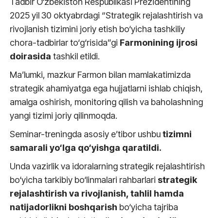
Tadbir O‘zbekiston Respublikasi Prezidentining
2025 yil 30 oktyabrdagi “Strategik rejalashtirish va
rivojlanish tizimini joriy etish bo‘yicha tashkiliy
chora-tadbirlar to‘g‘risida”gi
Farmonining ijrosi
doirasida
tashkil etildi.
Ma’lumki, mazkur Farmon bilan mamlakatimizda
strategik ahamiyatga ega hujjatlarni ishlab chiqish,
amalga oshirish, monitoring qilish va baholashning
yangi tizimi joriy qilinmoqda.
Seminar-treningda asosiy e’tibor ushbu
tizimni
samarali yo‘lga qo‘yishga qaratildi.
Unda vazirlik va idoralarning strategik rejalashtirish
bo‘yicha tarkibiy bo‘linmalari rahbarlari
strategik
rejalashtirish va rivojlanish, tahlil hamda
natijadorlikni boshqarish
bo‘yicha tajriba