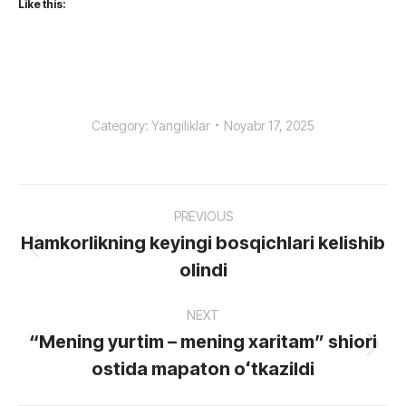
Like this:
Category:
Yangiliklar
Noyabr 17, 2025
Post
PREVIOUS
navigation
Hamkorlikning keyingi bosqichlari kelishib
Previous
olindi
post:
NEXT
“Mening yurtim – mening xaritam” shiori
Next
ostida mapaton oʻtkazildi
post: