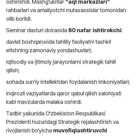
oshirishdi. Mashg‘ulotlar
“aql markazlari”
rahbarlari va amaliyotchi mutaxassislar tomonidan
olib borildi.
Seminar dasturi doirasida
80 nafar ishtirokchi:
davlat boshqaruvida tahliliy faoliyatni tashkil
etishning zamonaviy yondashuvlari;
iqtisodiy va ijtimoiy jarayonlarni strategik tahlil
qilish;
sohada sun’iy intellektdan foydalanish imkoniyatlari;
inqirozli vaziyatlarda qaror qabul qilish salohiyati
kabi mavzularda malaka oshirdi.
Tadbir yakunida O‘zbekiston Respublikasi
Prezidenti huzuridagi Strategik rejalashtirish va
rivojlanish bo‘yicha
muvofiqlashtiruvchi