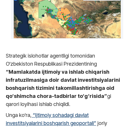
Strategik islohotlar agentligi tomonidan
O‘zbekiston Respublikasi Prezidentining
“Mamlakatda ijtimoiy va ishlab chiqarish
infratuzilmasiga doir davlat investitsiyalarini
boshqarish tizimini takomillashtirishga oid
qo‘shimcha chora-tadbirlar to‘g‘risida”
gi
qarori loyihasi ishlab chiqildi.
Unga ko‘ra,
“Ijtimoiy sohadagi davlat
investitsiyalarini boshqarish geoportali”
joriy