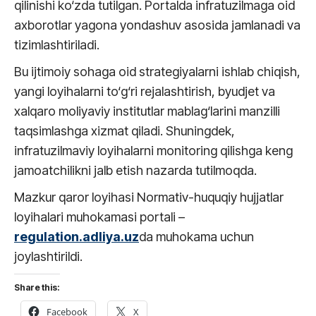
qilinishi ko‘zda tutilgan. Portalda infratuzilmaga oid
axborotlar yagona yondashuv asosida jamlanadi va
tizimlashtiriladi.
Bu ijtimoiy sohaga oid strategiyalarni ishlab chiqish,
yangi loyihalarni to‘g‘ri rejalashtirish, byudjet va
xalqaro moliyaviy institutlar mablag‘larini manzilli
taqsimlashga xizmat qiladi. Shuningdek,
infratuzilmaviy loyihalarni monitoring qilishga keng
jamoatchilikni jalb etish nazarda tutilmoqda.
Mazkur qaror loyihasi Normativ-huquqiy hujjatlar
loyihalari muhokamasi portali –
regulation.adliya.uz
da muhokama uchun
joylashtirildi.
Share this:
Facebook
X