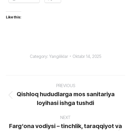
Like this:
Category:
Yangiliklar
Oktabr 14, 2025
Post
PREVIOUS
navigation
Qishloq hududlarga mos sanitariya
Previous
loyihasi ishga tushdi
post:
NEXT
Farg‘ona vodiysi – tinchlik, taraqqiyot va
Next