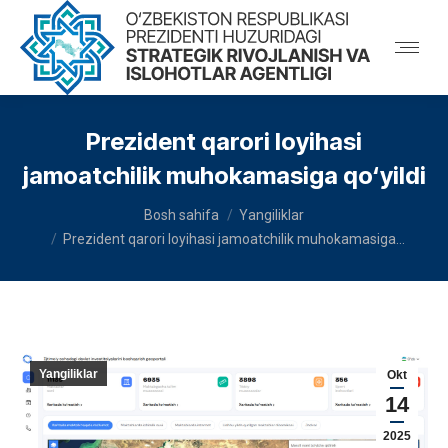
Prezident qarori loyihasi
jamoatchilik muhokamasiga qo‘yildi
You are here:
Bosh sahifa
Yangiliklar
Prezident qarori loyihasi jamoatchilik muhokamasiga…
Yangiliklar
Okt
14
2025