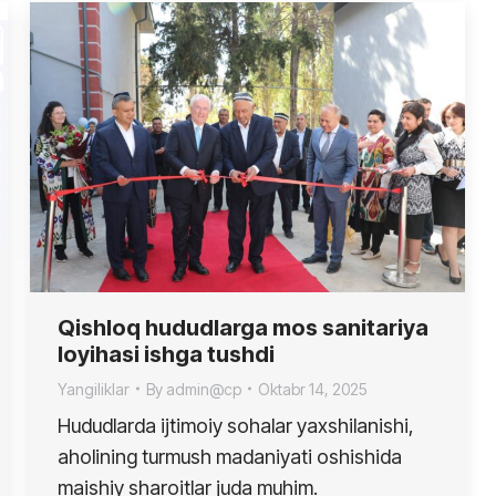
Qishloq hududlarga mos sanitariya
loyihasi ishga tushdi
Yangiliklar
By
admin@cp
Oktabr 14, 2025
Hududlarda ijtimoiy sohalar yaxshilanishi,
aholining turmush madaniyati oshishida
maishiy sharoitlar juda muhim.