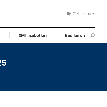
O‘zbekcha
r
XMI hisobotlari
Bog‘lanish
Search:
25