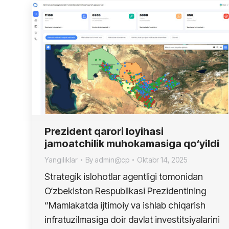
Prezident qarori loyihasi
jamoatchilik muhokamasiga qo‘yildi
Yangiliklar
By
admin@cp
Oktabr 14, 2025
Strategik islohotlar agentligi tomonidan
O‘zbekiston Respublikasi Prezidentining
“Mamlakatda ijtimoiy va ishlab chiqarish
infratuzilmasiga doir davlat investitsiyalarini