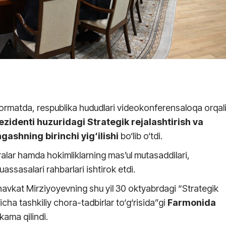
formatda, respublika hududlari videokonferensaloqa orqal
zidenti huzuridagi Strategik rejalashtirish va
gashning birinchi yig‘ilishi
bo‘lib o‘tdi.
oralar hamda hokimliklarning mas’ul mutasaddilari,
assasalari rahbarlari ishtirok etdi.
havkat Mirziyoyevning shu yil 30 oktyabrdagi “Strategik
‘yicha tashkiliy chora-tadbirlar to‘g‘risida”gi
Farmonida
ama qilindi.