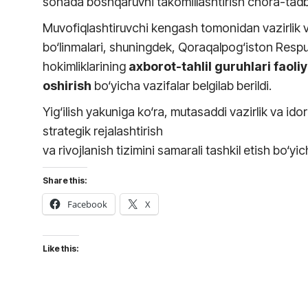
sohada boshqaruvni takomillashtirish chora-tadbir
Muvofiqlashtiruvchi kengash tomonidan vazirlik va 
bo‘linmalari, shuningdek, Qoraqalpog‘iston Respub
hokimliklarining
axborot-tahlil guruhlari faol
oshirish
bo‘yicha vazifalar belgilab berildi.
Yig‘ilish yakuniga ko‘ra, mutasaddi vazirlik va id
strategik rejalashtirish
va rivojlanish tizimini samarali tashkil etish bo‘y
Share this:
Facebook
X
Like this: