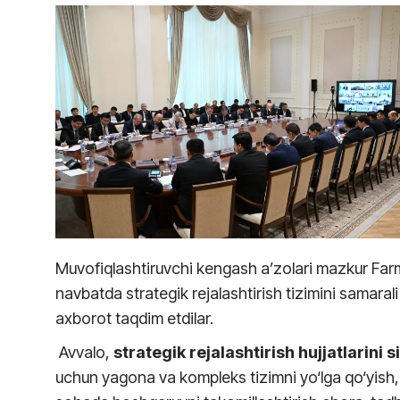
Muvofiqlashtiruvchi kengash a’zolari mazkur Farm
navbatda strategik rejalashtirish tizimini samaral
axborot taqdim etdilar.
Avvalo,
strategik rejalashtirish hujjatlarini s
uchun yagona va kompleks tizimni yo‘lga qo‘yish, t