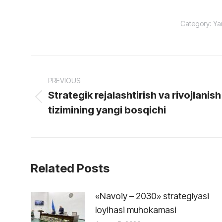
Category:
Yan
Post
PREVIOUS
navigation
Strategik rejalashtirish va rivojlanish
Previous
tizimining yangi bosqichi
post:
Related Posts
«Navoiy – 2030» strategiyasi
loyihasi muhokamasi