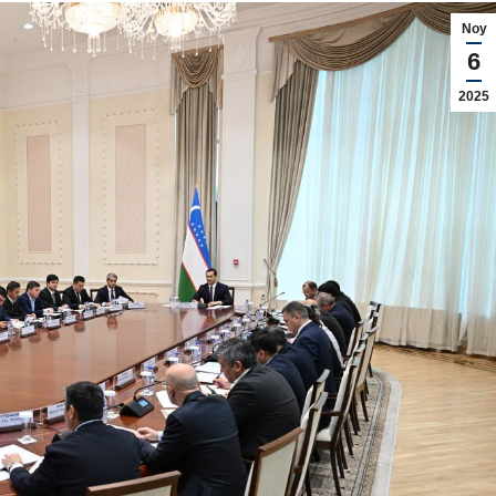
Noy
6
2025