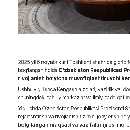
2025 yil 6 noyabr kuni Toshkent shahrida gibrid 
bog’langan holda
O‘zbekiston Respublikasi Pre
rivojlanish bo‘yicha muvofiqlashtiruvchi ken
Ushbu yig‘ilishda Kengash a’zolari, vazirlik va id
shuningdek, tahliliy markazlar va ilmiy-tadqiqot mu
Yig‘ilishda O‘zbekiston Respublikasi Prezidenti S
rejalashtirish va rivojlanish tizimini joriy etish bo
belgilangan maqsad va vazifalar ijrosi
muhok