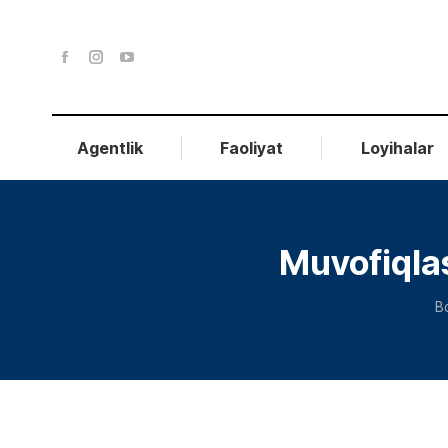
Agentlik
Faoliyat
Loyihalar
Muvofiqlas
Y
B