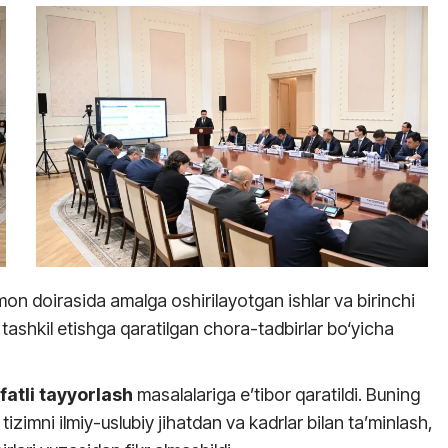
on doirasida amalga oshirilayotgan ishlar va birinchi
i tashkil etishga qaratilgan chora-tadbirlar bo‘yicha
ifatli tayyorlash
masalalariga e’tibor qaratildi. Buning
izimni ilmiy-uslubiy jihatdan va kadrlar bilan ta’minlash,