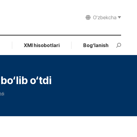
O‘zbekcha
r
XMI hisobotlari
Bog‘lanish
Search:
o‘lib o‘tdi
tdi