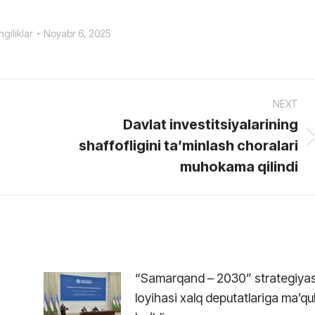
giliklar
Noyabr 6, 2025
NEXT
Davlat investitsiyalarining
shaffofligini ta’minlash choralari
Next
post:
muhokama qilindi
“Samarqand – 2030” strategiyas
loyihasi xalq deputatlariga maʼqu