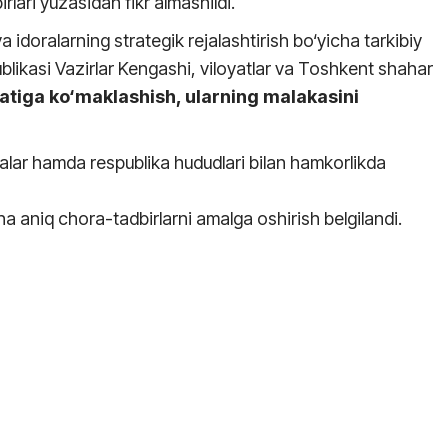
lari yuzasidan fikr almashildi.
idoralarning strategik rejalashtirish bo‘yicha tarkibiy
likasi Vazirlar Kengashi, viloyatlar va Toshkent shahar
iyatiga ko‘maklashish, ularning malakasini
oralar hamda respublika hududlari bilan hamkorlikda
icha aniq chora-tadbirlarni amalga oshirish belgilandi.