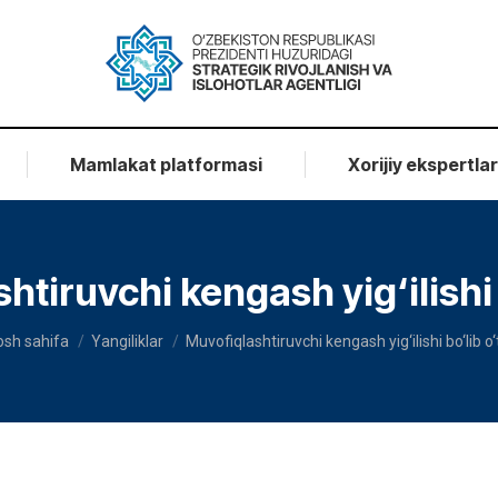
Mamlakat platformasi
Xorijiy ekspertla
htiruvchi kengash yig‘ilishi b
ou are here:
osh sahifa
Yangiliklar
Muvofiqlashtiruvchi kengash yig‘ilishi bo‘lib o‘