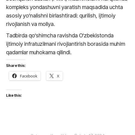
kompleks yondashuvni yaratish maqsadida uchta
asosiy yo‘nalishni birlashtiradi: qurilish, ijtimoiy
rivojlanish va moliya.
Tadbirda qo‘shimcha ravishda O‘zbekistonda
ijtimoiy infratuzilmani rivojlantirish borasida muhim
qadamlar muhokama qilindi.
Share this:
Facebook
X
Like this: