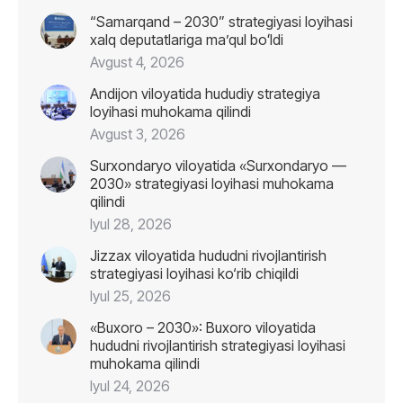
“Samarqand – 2030” strategiyasi loyihasi
xalq deputatlariga maʼqul boʻldi
Avgust 4, 2026
Andijon viloyatida hududiy strategiya
loyihasi muhokama qilindi
Avgust 3, 2026
Surxondaryo viloyatida «Surxondaryo —
2030» strategiyasi loyihasi muhokama
qilindi
Iyul 28, 2026
Jizzax viloyatida hududni rivojlantirish
strategiyasi loyihasi ko‘rib chiqildi
Iyul 25, 2026
«Buxoro – 2030»: Buxoro viloyatida
hududni rivojlantirish strategiyasi loyihasi
muhokama qilindi
Iyul 24, 2026