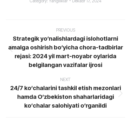
Category:
Yangiliklar
Dekabr 17, 2024
Post
PREVIOUS
navigation
Strategik yo‘nalishlardagi islohotlarni
amalga oshirish bo‘yicha chora-tadbirlar
Previous
rejasi: 2024 yil mart-noyabr oylarida
post:
belgilangan vazifalar ijrosi
NEXT
24/7 ko‘chalarini tashkil etish mezonlari
hamda O‘zbekiston shaharlaridagi
Next
post:
ko‘chalar salohiyati o‘rganildi