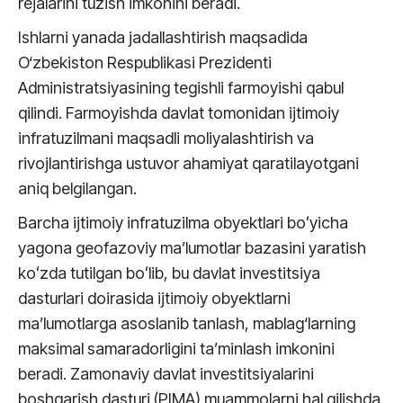
rejalarini tuzish imkonini beradi.
Ishlarni yanada jadallashtirish maqsadida
O‘zbekiston Respublikasi Prezidenti
Administratsiyasining tegishli farmoyishi qabul
qilindi. Farmoyishda davlat tomonidan ijtimoiy
infratuzilmani maqsadli moliyalashtirish va
rivojlantirishga ustuvor ahamiyat qaratilayotgani
aniq belgilangan.
Barcha ijtimoiy infratuzilma obyektlari boʻyicha
yagona geofazoviy maʼlumotlar bazasini yaratish
koʻzda tutilgan boʻlib, bu davlat investitsiya
dasturlari doirasida ijtimoiy obyektlarni
ma’lumotlarga asoslanib tanlash, mablag‘larning
maksimal samaradorligini taʼminlash imkonini
beradi. Zamonaviy davlat investitsiyalarini
boshqarish dasturi (PIMA) muammolarni hal qilishda