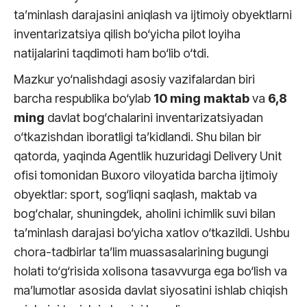
ta’minlash darajasini aniqlash va ijtimoiy obyektlarni
inventarizatsiya qilish bo‘yicha pilot loyiha
natijalarini taqdimoti ham bo‘lib o‘tdi.
Mazkur yo‘nalishdagi asosiy vazifalardan biri
barcha respublika bo‘ylab
10 ming maktab
va
6,8
ming
davlat bog‘chalarini inventarizatsiyadan
o‘tkazishdan iboratligi ta’kidlandi. Shu bilan bir
qatorda, yaqinda Agentlik huzuridagi Delivery Unit
ofisi tomonidan Buxoro viloyatida barcha ijtimoiy
obyektlar: sport, sog‘liqni saqlash, maktab va
bog‘chalar, shuningdek, aholini ichimlik suvi bilan
ta’minlash darajasi bo‘yicha xatlov o‘tkazildi. Ushbu
chora-tadbirlar ta’lim muassasalarining bugungi
holati to‘g‘risida xolisona tasavvurga ega bo‘lish va
ma’lumotlar asosida davlat siyosatini ishlab chiqish