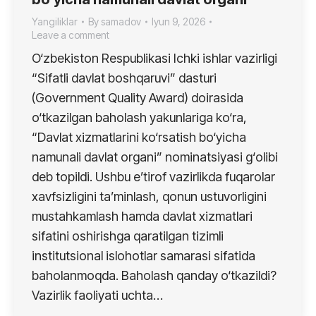
Yangiliklar
By
samadov
Iyun 9, 2026
Leave a comment
O‘zbekiston Respublikasi Ichki ishlar vazirligi
“Sifatli davlat boshqaruvi” dasturi
(Government Quality Award) doirasida
o‘tkazilgan baholash yakunlariga ko‘ra,
“Davlat xizmatlarini ko‘rsatish bo‘yicha
namunali davlat organi” nominatsiyasi g‘olibi
deb topildi. Ushbu e’tirof vazirlikda fuqarolar
xavfsizligini ta’minlash, qonun ustuvorligini
mustahkamlash hamda davlat xizmatlari
sifatini oshirishga qaratilgan tizimli
institutsional islohotlar samarasi sifatida
baholanmoqda. Baholash qanday o‘tkazildi?
Vazirlik faoliyati uchta…