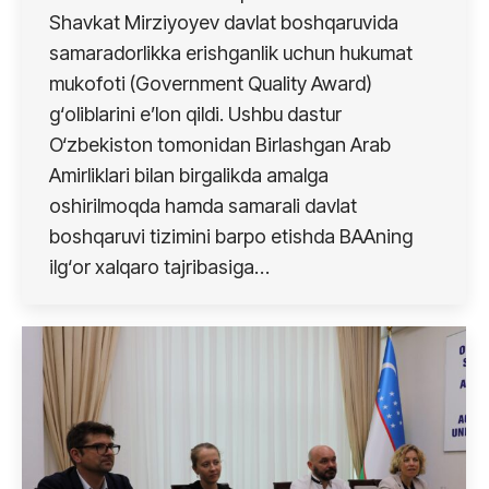
Shavkat Mirziyoyev davlat boshqaruvida
samaradorlikka erishganlik uchun hukumat
mukofoti (Government Quality Award)
g‘oliblarini e’lon qildi. Ushbu dastur
O‘zbekiston tomonidan Birlashgan Arab
Amirliklari bilan birgalikda amalga
oshirilmoqda hamda samarali davlat
boshqaruvi tizimini barpo etishda BAAning
ilg‘or xalqaro tajribasiga…