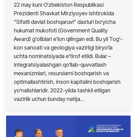
22 may kuni O‘zbekiston Respublikasi
Prezidenti Shavkat Mirziyoyev ishtirokida
“Sifatli davlat boshqaruvi” dasturi bo‘yicha
hukumat mukofoti (Government Quality
Award) g‘oliblari e’lon qilingan edi. Bu yil Tog‘-
kon sanoati va geologiya vazirligi biryo‘la
uchta nominatsiyada e’tirof etildi. Bular –
integratsiyalashgan qo‘llab-quvvatlash
mexanizmlari, resurslarni boshqarish va
optimallashtirish, inson kapitalini boshqarish
yo‘nalishlaridir. 2022-yilda tashkil etilgan
vazirlik uchun bunday natija…