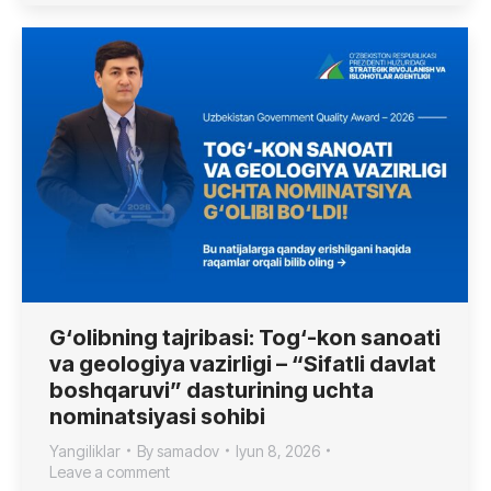
G‘olibning tajribasi: Tog‘-kon sanoati
va geologiya vazirligi – “Sifatli davlat
boshqaruvi” dasturining uchta
nominatsiyasi sohibi
Yangiliklar
By
samadov
Iyun 8, 2026
Leave a comment