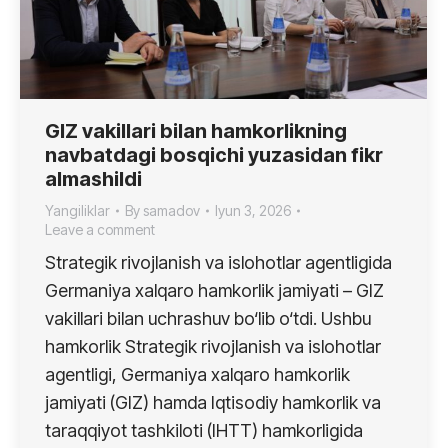
GIZ vakillari bilan hamkorlikning
navbatdagi bosqichi yuzasidan fikr
almashildi
Yangiliklar
By
samadov
Iyun 3, 2026
Leave a comment
Strategik rivojlanish va islohotlar agentligida
Germaniya xalqaro hamkorlik jamiyati – GIZ
vakillari bilan uchrashuv bo‘lib o‘tdi. Ushbu
hamkorlik Strategik rivojlanish va islohotlar
agentligi, Germaniya xalqaro hamkorlik
jamiyati (GIZ) hamda Iqtisodiy hamkorlik va
taraqqiyot tashkiloti (IHTT) hamkorligida