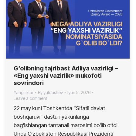
G‘olibning tajribasi: Adliya vazirligi –
«Eng yaxshi vazirlik» mukofoti
sovrindori
Yangiliklar
By
yuldashev
Iyun 5, 2026
Leave a comment
22 may kuni Toshkentda “Sifatli davlat
boshqaruvi” dasturi yakunlariga
bag‘ishlangan tantanali marosimi bo‘lib o‘tdi.
Unda O‘zbekiston Respublikasi Prezidenti