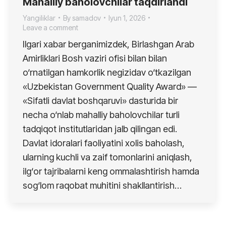
Mahalliy baholovchilar taqdirlandi
Yangiliklar
By
samadov
Iyun 1, 2026
Leave a comment
Ilgari xabar berganimizdek, Birlashgan Arab
Amirliklari Bosh vaziri ofisi bilan bilan
o‘rnatilgan hamkorlik negizidav o‘tkazilgan
«Uzbekistan Government Quality Award» —
«Sifatli davlat boshqaruvi» dasturida bir
necha o‘nlab mahalliy baholovchilar turli
tadqiqot institutlaridan jalb qilingan edi.
Davlat idoralari faoliyatini xolis baholash,
ularning kuchli va zaif tomonlarini aniqlash,
ilg‘or tajribalarni keng ommalashtirish hamda
sog‘lom raqobat muhitini shakllantirish…