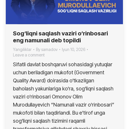
Sog‘liqni saqlash vaziri o‘rinbosari
eng namunali deb topildi
Yangiliklar
By
samadov
Iyun 10, 2026
Leave a comment
Sifatli davlat boshqaruvi sohasidagi yutuqlar
uchun beriladigan mukofot (Government
Quality Award) doirasida o‘tkazilgan
baholash yakunlariga ko‘ra, sog‘liqni saqlash
vaziri o‘rinbosari Omonov Olim
Murodullayevich “Namunali vazir o‘rinbosari”
mukofoti bilan taqdirlandi. Bu e’tirof unga
sog‘liqni saqlash tizimini raqamli
transformatsiya qilishdagi shaxsiy hissasi,