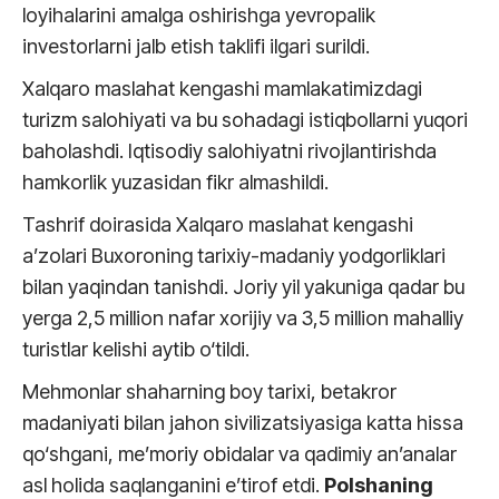
loyihalarini amalga oshirishga yevropalik
investorlarni jalb etish taklifi ilgari surildi.
Xalqaro maslahat kengashi mamlakatimizdagi
turizm salohiyati va bu sohadagi istiqbollarni yuqori
baholashdi. Iqtisodiy salohiyatni rivojlantirishda
hamkorlik yuzasidan fikr almashildi.
Tashrif doirasida Xalqaro maslahat kengashi
a’zolari Buxoroning tarixiy-madaniy yodgorliklari
bilan yaqindan tanishdi. Joriy yil yakuniga qadar bu
yerga 2,5 million nafar xorijiy va 3,5 million mahalliy
turistlar kelishi aytib o‘tildi.
Mehmonlar shaharning boy tarixi, betakror
madaniyati bilan jahon sivilizatsiyasiga katta hissa
qo‘shgani, me’moriy obidalar va qadimiy an’analar
asl holida saqlanganini e’tirof etdi.
Polshaning