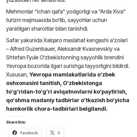
Mehmonlar “Ichan qal’a” yodgorligi va “Arda Xiva”
turizm majmuasida bo‘lib, sayyohlar uchun
yaratilgan sharoitlar bilan tanishdi.
Safar yakunida Xalqaro maslahat kengashi a’zolari
– Alfred Guzenbauer, Aleksandr Kvasnevskiy va
Shtefan Fyule O‘zbekistonning sayyohlik brendini
Yevropa bozorida ilgari surishga tayyorligini bildirdi.
Xususan,
Yevropa mamlakatlarida o‘zbek
oshxonasini tanitish, O‘zbekistonga
to‘g‘ridan-to‘g‘ri aviqatnovlarni ko‘paytirish,
qo‘shma madaniy tadbirlar o‘tkazish bo‘yicha
hamkorlik chora-tadbirlari belgilandi.
Share this:
Facebook
X