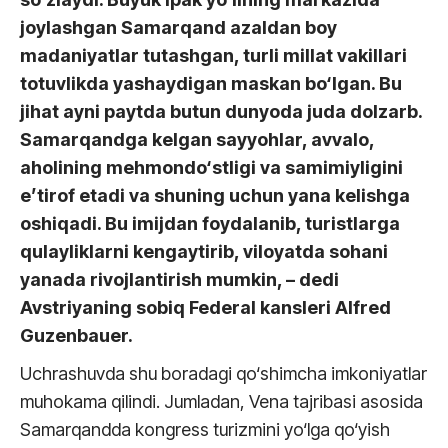
joylashgan Samarqand azaldan boy
madaniyatlar tutashgan, turli millat vakillari
totuvlikda yashaydigan maskan bo‘lgan. Bu
jihat ayni paytda butun dunyoda juda dolzarb.
Samarqandga kelgan sayyohlar, avvalo,
aholining mehmondo‘stligi va samimiyligini
e’tirof etadi va shuning uchun yana kelishga
oshiqadi. Bu imijdan foydalanib, turistlarga
qulayliklarni kengaytirib, viloyatda sohani
yanada rivojlantirish mumkin, – dedi
Avstriyaning sobiq Federal kansleri Alfred
Guzenbauer.
Uchrashuvda shu boradagi qo‘shimcha imkoniyatlar
muhokama qilindi. Jumladan, Vena tajribasi asosida
Samarqandda kongress turizmini yo‘lga qo‘yish