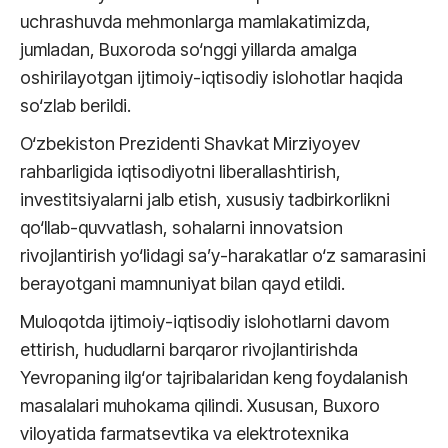
uchrashuvda mehmonlarga mamlakatimizda,
jumladan, Buxoroda so‘nggi yillarda amalga
oshirilayotgan ijtimoiy-iqtisodiy islohotlar haqida
so‘zlab berildi.
O‘zbekiston Prezidenti Shavkat Mirziyoyev
rahbarligida iqtisodiyotni liberallashtirish,
investitsiyalarni jalb etish, xususiy tadbirkorlikni
qo‘llab-quvvatlash, sohalarni innovatsion
rivojlantirish yo‘lidagi sa’y-harakatlar o‘z samarasini
berayotgani mamnuniyat bilan qayd etildi.
Muloqotda ijtimoiy-iqtisodiy islohotlarni davom
ettirish, hududlarni barqaror rivojlantirishda
Yevropaning ilg‘or tajribalaridan keng foydalanish
masalalari muhokama qilindi. Xususan, Buxoro
viloyatida farmatsevtika va elektrotexnika