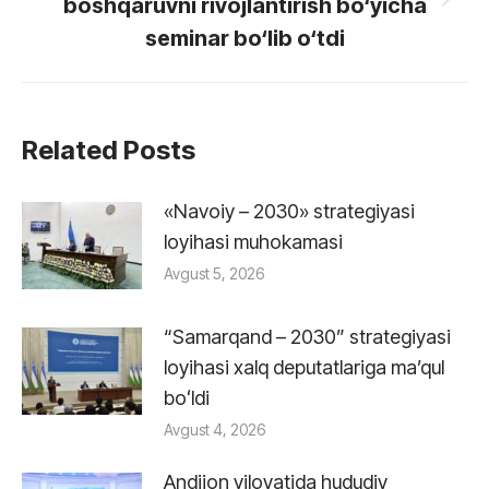
boshqaruvni rivojlantirish bo‘yicha
Next
post:
seminar bo‘lib o‘tdi
Related Posts
«Navoiy – 2030» strategiyasi
loyihasi muhokamasi
Avgust 5, 2026
“Samarqand – 2030” strategiyasi
loyihasi xalq deputatlariga maʼqul
boʻldi
Avgust 4, 2026
Andijon viloyatida hududiy