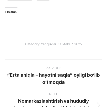
Like this:
Category:
Yangiliklar
Oktabr 7, 2025
Post
PREVIOUS
navigation
“Erta aniqla – hayotni saqla” oyligi bo‘lib
Previous
o‘tmoqda
post:
NEXT
Nomarkazlashtirish va hududiy