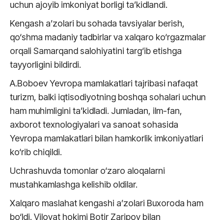
uchun ajoyib imkoniyat borligi ta’kidlandi.
Kengash a’zolari bu sohada tavsiyalar berish,
qo‘shma madaniy tadbirlar va xalqaro ko‘rgazmalar
orqali Samarqand salohiyatini targ‘ib etishga
tayyorligini bildirdi.
A.Boboev Yevropa mamlakatlari tajribasi nafaqat
turizm, balki iqtisodiyotning boshqa sohalari uchun
ham muhimligini ta’kidladi. Jumladan, ilm-fan,
axborot texnologiyalari va sanoat sohasida
Yevropa mamlakatlari bilan hamkorlik imkoniyatlari
ko‘rib chiqildi.
Uchrashuvda tomonlar o‘zaro aloqalarni
mustahkamlashga kelishib oldilar.
Xalqaro maslahat kengashi a’zolari Buxoroda ham
bo‘ldi. Viloyat hokimi Botir Zaripov bilan