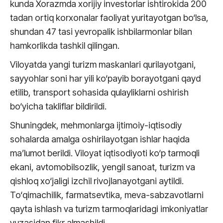
kunda Xorazmda xorijiy investorlar ishtirokida 200
tadan ortiq korxonalar faoliyat yuritayotgan bo‘lsa,
shundan 47 tasi yevropalik ishbilarmonlar bilan
hamkorlikda tashkil qilingan.
Viloyatda yangi turizm maskanlari qurilayotgani,
sayyohlar soni har yili ko‘payib borayotgani qayd
etilib, transport sohasida qulayliklarni oshirish
bo‘yicha takliflar bildirildi.
Shuningdek, mehmonlarga ijtimoiy-iqtisodiy
sohalarda amalga oshirilayotgan ishlar haqida
ma’lumot berildi. Viloyat iqtisodiyoti ko‘p tarmoqli
ekani, avtomobilsozlik, yengil sanoat, turizm va
qishloq xo‘jaligi izchil rivojlanayotgani aytildi.
To‘qimachilik, farmatsevtika, meva-sabzavotlarni
qayta ishlash va turizm tarmoqlaridagi imkoniyatlar
yuzasidan fikr almashildi.