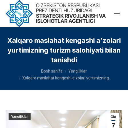
Xalqaro maslahat kengashi a’zolari
yurtimizning turizm salohiyati bilan
tanishdi
You are here:
Bosh sahifa
Yangiliklar
Xalqaro maslahat kengashi a’zolari yurtimizning…
Yangiliklar
Okt
7