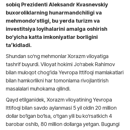
sobiq Prezidenti Aleksandr Kvasnevskiy
buxoroliklarning hunarmandchiligi va
mehmondo‘stligi, bu yerda turizm va
investitsiya loyihalarini amalga oshirish
bo‘yicha katta imkoniyatlar borligini
ta’kidladi.
Shundan so‘ng mehmonlar Xorazm viloyatiga
tashrif buyurdi. Viloyat hokimi Jo‘rabek Rahimov
bilan muloqot chog‘ida Yevropa Ittifoqi mamlakatlari
bilan hamkorlikni har tomonlama rivojlantirish
masalalari muhokama qilindi.
Qayd etilganidek, Xorazm viloyatining Yevropa
Ittifoqi bilan savdo aylanmasi 5 yil oldin 20 million
dollar bo‘lgan bo‘lsa, o‘tgan yili bu ko‘rsatkich 4
barobar oshib, 80 million dollarga yetgan. Bugungi