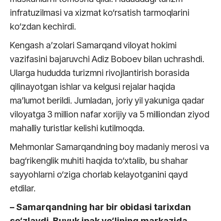
infratuzilmasi va xizmat ko‘rsatish tarmoqlarini
ko‘zdan kechirdi.
Kengash a’zolari Samarqand viloyat hokimi
vazifasini bajaruvchi Adiz Boboev bilan uchrashdi.
Ularga hududda turizmni rivojlantirish borasida
qilinayotgan ishlar va kelgusi rejalar haqida
ma’lumot berildi. Jumladan, joriy yil yakuniga qadar
viloyatga 3 million nafar xorijiy va 5 milliondan ziyod
mahalliy turistlar kelishi kutilmoqda.
Mehmonlar Samarqandning boy madaniy merosi va
bag‘rikenglik muhiti haqida to‘xtalib, bu shahar
sayyohlarni o‘ziga chorlab kelayotganini qayd
etdilar.
– Samarqandning har bir obidasi tarixdan
so‘zlaydi. Buyuk ipak yo‘lining markazida