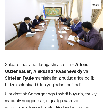
2025
Xalqaro maslahat kengashi a’zolari –
Alfred
Guzenbauer
,
Aleksandr Kvasnevskiy
va
Shtefan Fyule
mamlakatimiz hududlarida bo‘lib,
turizm salohiyati bilan yaqindan tanishdi.
Ular dastlab Samarqandga tashrif buyurib, tarixiy-
madaniy yodgorliklar, diqqatga sazovor
maskanlarni tomosha qildi. Hududdagi turizm