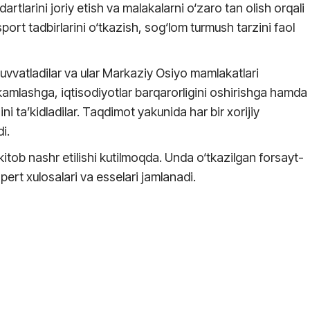
dartlarini joriy etish va malakalarni o‘zaro tan olish orqali
r sport tadbirlarini o‘tkazish, sog‘lom turmush tarzini faol
-quvvatladilar va ular Markaziy Osiyo mamlakatlari
amlashga, iqtisodiyotlar barqarorligini oshirishga hamda
ni ta’kidladilar. Taqdimot yakunida har bir xorijiy
i.
kitob nashr etilishi kutilmoqda. Unda o‘tkazilgan forsayt-
spert xulosalari va esselari jamlanadi.