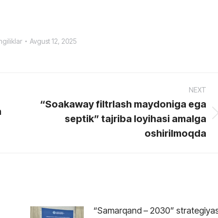
giliklar
Avgust 12, 2025
NEXT
“Soakaway filtrlash maydoniga ega
h
septik” tajriba loyihasi amalga
Next
post:
oshirilmoqda
“Samarqand – 2030” strategiyas