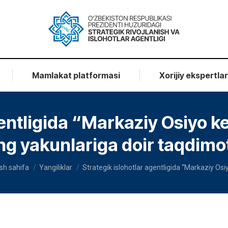
Mamlakat platformasi
Xorijiy ekspertla
gentligida “Markaziy Osiyo ke
g yakunlariga doir taqdimot 
u are here:
sh sahifa
Yangiliklar
Strategik islohotlar agentligida “Markaziy Osi