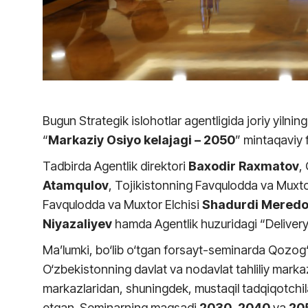
Bugun Strategik islohotlar agentligida joriy yilni
“
Markaziy Osiyo kelajagi – 2050
” mintaqaviy 
Tadbirda Agentlik direktori
Baxodir Raxmatov
,
Atamqulov
, Tojikistonning Favqulodda va Muxto
Favqulodda va Muxtor Elchisi
Shadurdi
Meredo
Niyazaliyev
hamda Agentlik huzuridagi “Delivery 
Ma’lumki, bo‘lib o‘tgan forsayt-seminarda Qozog‘i
O‘zbekistonning davlat va nodavlat tahliliy markaz
markazlaridan, shuningdek, mustaqil tadqiqotchil
etgan. Seminarning maqsadi
2030
,
2040
va
20