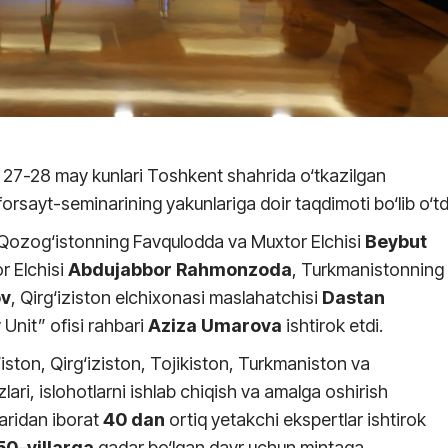
ng 27-28 may kunlari Toshkent shahrida o‘tkazilgan
forsayt-seminarining yakunlariga doir taqdimoti bo‘lib o‘td
 Qozog‘istonning Favqulodda va Muxtor Elchisi
Beybut
r Elchisi
Abdujabbor Rahmonzoda
, Turkmanistonning
v
, Qirg‘iziston elchixonasi maslahatchisi
Dastan
Unit” ofisi rahbari
Aziza Umarova
ishtirok etdi.
ston, Qirg‘iziston, Tojikiston, Turkmaniston va
lari, islohotlarni ishlab chiqish va amalga oshirish
aridan iborat
40 dan
ortiq yetakchi ekspertlar ishtirok
50
–
yillarga
qadar bo‘lgan davr uchun mintaqa