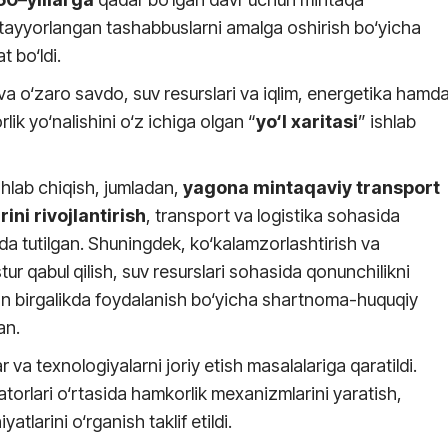
sh, tayyorlangan tashabbuslarni amalga oshirish bo‘yicha
t bo‘ldi.
i va o‘zaro savdo, suv resurslari va iqlim, energetika hamd
ik yo‘nalishini o‘z ichiga olgan “
yo‘l xaritasi
” ishlab
shlab chiqish, jumladan,
yagona mintaqaviy transport
ini rivojlantirish
, transport va logistika sohasida
da tutilgan. Shuningdek, ko‘kalamzorlashtirish va
ur qabul qilish, suv resurslari sohasida qonunchilikni
dan birgalikda foydalanish bo‘yicha shartnoma-huquqiy
an.
 va texnologiyalarni joriy etish masalalariga qaratildi.
atorlari o‘rtasida hamkorlik mexanizmlarini yaratish,
tlarini o‘rganish taklif etildi.