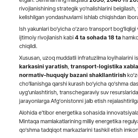
rivojlanishining strategik yo‘nalishlarini belgila
kelishilgan yondashuvlarni ishlab chiqishdan ibora
Ish yakunlari bo‘yicha o‘zaro transport bog‘liqlig
ijtimoiy rivojlanish kabi
4 ta sohada
18 ta
hamkorl
chiqildi.
Xususan, uzoq muddatli infratuzilma loyihalarini i
karkasini yaratish
,
transport-logistika xablar
normativ-huquqiy bazani shakllantirish
ko‘z
cho‘llanishga qarshi kurash bo‘yicha qo‘shma dast
uyg‘unlashtirish, transchegaraviy suv resurslari
jarayonlarga Afg‘onistonni jalb etish rejalashtirilg
Alohida e’tibor energetika sohasida innovatsiyalar
Mintaqa mamlakatlarining milliy energetika reguly
qo‘shma tadqiqot markazlarini tashkil etish imkoniya