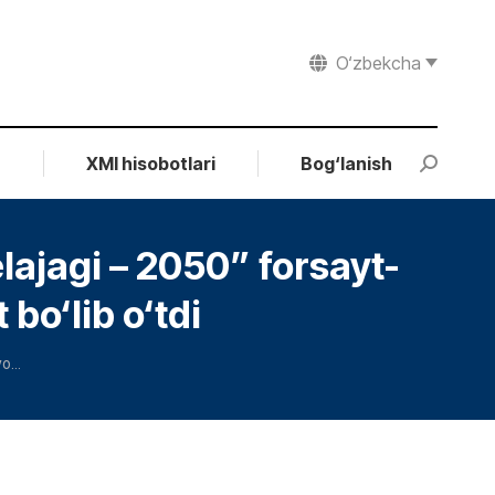
O‘zbekcha
r
XMI hisobotlari
Bog‘lanish
Search:
lajagi – 2050” forsayt-
bo‘lib o‘tdi
yo…