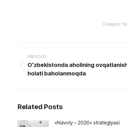
Category:
Yan
Post
PREVIOUS
navigation
Oʻzbekistonda aholining ovqatlanis
Previous
holati baholanmoqda
post:
Related Posts
«Navoiy – 2030» strategiyasi