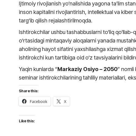
Ijtimoiy rivojlanish yo‘nalishida yagona ta’lim stan
inson kapitalini rivojlantirish, intellektual va kibe
targ‘ib qilish rejalashtirilmoqda.
Ishtirokchilar ushbu tashabbuslarni to‘liq qo‘llab
o‘rtasidagi mintaqaviy aloqalarni yanada mustahk
aholining hayot sifatini yaxshilashga xizmat qilishi
ishtirokchi kun tartibiga oid o‘z tavsiyalarini bildird
Yaqin kunlarda “
Markaziy Osiyo – 2050
” nomli 
seminar ishtirokchilarining tahliliy materiallari, ek
Share this:
Facebook
X
Like this: