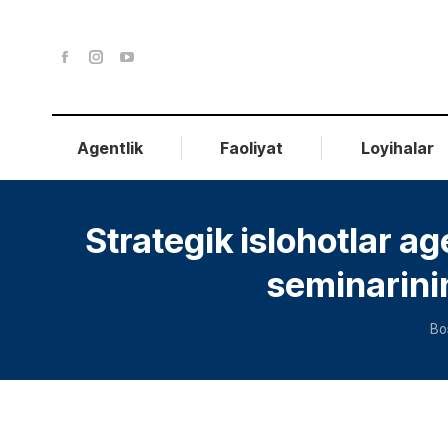
Agentlik
Faoliyat
Loyihalar
Strategik islohotlar a
seminarinin
Yo
Bo