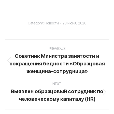
Category:
Новости
23 июня, 2026
Post
PREVIOUS
navigation
Советник Министра занятости и
сокращения бедности «Образцовая
Previous
post:
женщина-сотрудница»
NEXT
Выявлен образцовый сотрудник по
Next
человеческому капиталу (HR)
post: