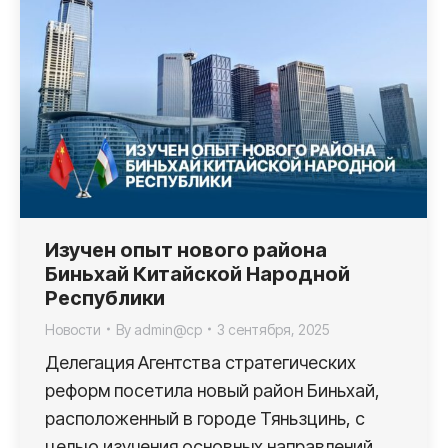
Изучен опыт нового района
Биньхай Китайской Народной
Республики
Новости
By
admin@cp
3 сентября, 2025
Делегация Агентства стратегических
реформ посетила новый район Биньхай,
расположенный в городе Тяньзцинь, с
целью изучения основных направлений