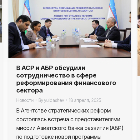
В АСР и АБР обсудили
сотрудничество в сфере
реформирования финансового
сектора
Новости
By
yuldashev
18 апреля, 2025
В Агентстве стратегических реформ
состоялась встреча с представителями
миссии Азиатского банка развития (АБР)
по подготовке новой программы