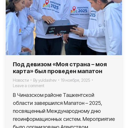
Под девизом «Моя страна – моя
карта» был проведен мапатон
Новости
By
yuldashev
19 ноября, 2025
Leave a comment
В Чиназском районе Ташкентской
области завершился Мапатон – 2025,
посвященный Международному дню
геоинформационных систем. Мероприятие
было организовано Агентством