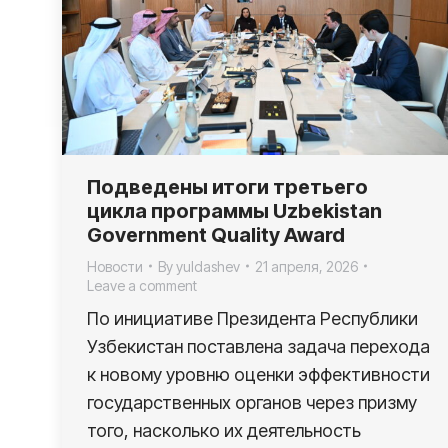
Подведены итоги третьего
цикла программы Uzbekistan
Government Quality Award
Новости
By
yuldashev
21 апреля, 2026
Leave a comment
По инициативе Президента Республики
Узбекистан поставлена задача перехода
к новому уровню оценки эффективности
государственных органов через призму
того, насколько их деятельность