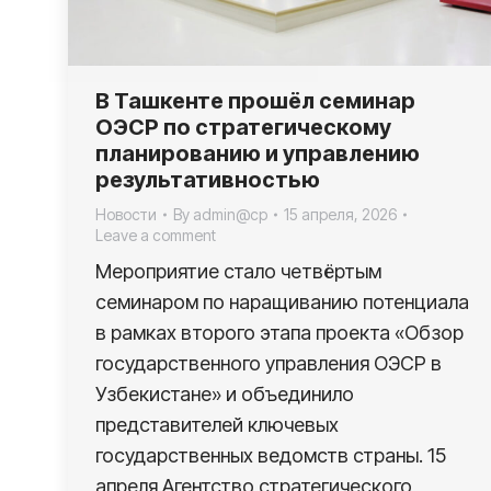
В Ташкенте прошёл семинар
ОЭСР по стратегическому
планированию и управлению
результативностью
Новости
By
admin@cp
15 апреля, 2026
Leave a comment
Мероприятие стало четвёртым
семинаром по наращиванию потенциала
в рамках второго этапа проекта «Обзор
государственного управления ОЭСР в
Узбекистане» и объединило
представителей ключевых
государственных ведомств страны. 15
апреля Агентство стратегического