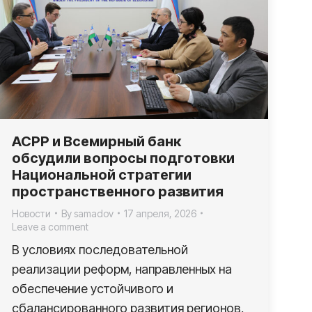
АСРР и Всемирный банк
обсудили вопросы подготовки
Национальной стратегии
пространственного развития
Новости
By
samadov
17 апреля, 2026
Leave a comment
В условиях последовательной
реализации реформ, направленных на
обеспечение устойчивого и
сбалансированного развития регионов,