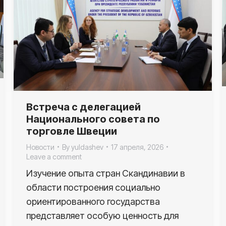
Встреча с делегацией
Национального совета по
торговле Швеции
Новости
By
yuldashev
17 апреля, 2026
Leave a comment
Изучение опыта стран Скандинавии в
области построения социально
ориентированного государства
представляет особую ценность для