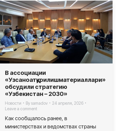
В ассоциации
«Узсаноатқурилишматериаллари»
обсудили стратегию
«Узбекистан – 2030»
Новости
By
samadov
24 апреля, 2026
Leave a comment
Как сообщалось ранее, в
министерствах и ведомствах страны