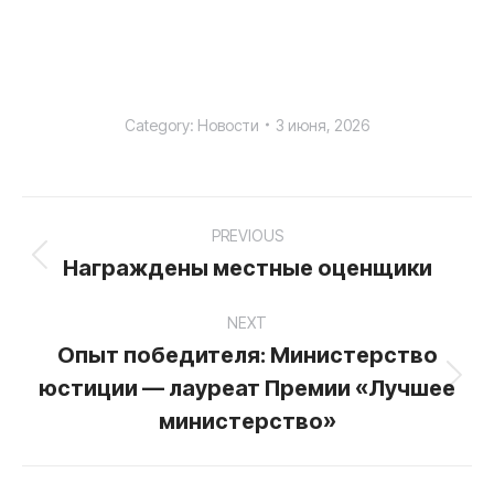
Category:
Новости
3 июня, 2026
Post
PREVIOUS
navigation
Награждены местные оценщики
Previous
post:
NEXT
Опыт победителя: Министерство
юстиции — лауреат Премии «Лучшее
Next
post:
министерство»