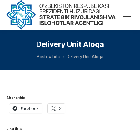
Delivery Unit Aloqa
You are here:
Bosh sahifa
Delivery Unit Aloqa
Share this:
Facebook
X
Like this: