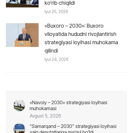
ko‘rib chiqildi
Iyul 25, 2026
«Buxoro – 2030»: Buxoro
viloyatida hududni rivojlantirish
strategiyasi loyihasi muhokama
qilindi
Iyul 24, 2026
«Navoiy – 2030» strategiyasi loyihasi
muhokamasi
Avgust 5, 2026
“Samarqand – 2030” strategiyasi loyihasi
xalq deputatlariga maʼqul boʻldi