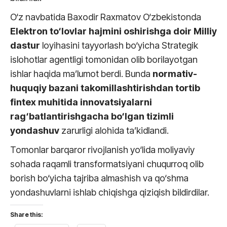
O‘z navbatida Baxodir Raxmatov O‘zbekistonda
Elektron to‘lovlar hajmini oshirishga doir Milliy
dastur
loyihasini tayyorlash bo‘yicha Strategik
islohotlar agentligi tomonidan olib borilayotgan
ishlar haqida ma’lumot berdi. Bunda
normativ-
huquqiy bazani takomillashtirishdan
tortib
fintex muhitida innovatsiyalarni
rag‘batlantirishgacha
bo‘lgan tizimli
yondashuv
zarurligi alohida ta’kidlandi.
Tomonlar barqaror rivojlanish yo‘lida moliyaviy
sohada raqamli transformatsiyani chuqurroq olib
borish bo‘yicha tajriba almashish va qo‘shma
yondashuvlarni ishlab chiqishga qiziqish bildirdilar.
Share this: