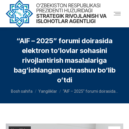
“AIF – 2025” forumi doirasida
elektron to‘lovlar sohasini
rivojlantirish masalalariga
bag‘ishlangan uchrashuv bo‘lib
o‘tdi
You are here:
Bosh sahifa
Yangiliklar
“AIF – 2025” forumi doirasida…