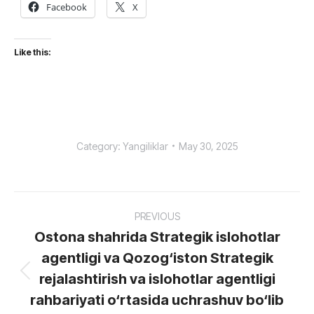
Facebook
X
Like this:
Category:
Yangiliklar
May 30, 2025
Post
PREVIOUS
navigation
Ostona shahrida Strategik islohotlar
agentligi va Qozog‘iston Strategik
rejalashtirish va islohotlar agentligi
Previous
post:
rahbariyati o‘rtasida uchrashuv bo‘lib