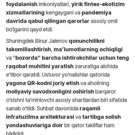
foydalanish
imkoniyatlari,
yirik fintex-ekotizim
xizmatlarining
kengaygani va
pandemiya
davrida qabul qilingan qarorlar
asosiy omil
bo‘lganini qayd etdi.
Shuningdek Binur Jalenov
qonunchilikni
takomillashtirish
,
ma’lumotlarning ochiqligi
va “
bozorda” barcha ishtirokchilar uchun teng
raqobat muhitini yaratish
zaruratiga alohida
e’tibor qaratdi. Ustuvor yo‘nalishlar qatorida
yagona QR-kodni joriy etish
va aholining
moliyaviy savodxonligini oshirish
barqaror
o‘sishni ta’minlovchi asosiy shartlardan biri sifatida
sanab o‘tildi. Suhbat davomida
raqamli
infratuzilma arxitekturasi
va
tartibga solish
yondashuvlariga
doir
bir qator takliflar ham
bildirildi.