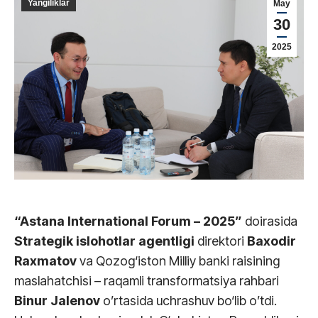
Yangiliklar
May
30
2025
“Astana International Forum – 2025”
doirasida
Strategik islohotlar agentligi
direktori
Baxodir
Raxmatov
va Qozog‘iston Milliy banki raisining
maslahatchisi – raqamli transformatsiya rahbari
Binur Jalenov
o’rtasida uchrashuv bo‘lib o’tdi.