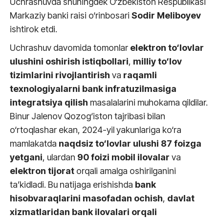
Uchrashuvda shuningdek O‘zbekiston Respublikasi
Markaziy banki raisi o‘rinbosari
Sodir Meliboyev
ishtirok etdi.
Uchrashuv davomida tomonlar
elektron to‘lovlar
ulushini oshirish istiqbollari
,
milliy to‘lov
tizimlarini rivojlantirish
va
raqamli
texnologiyalarni bank infratuzilmasiga
integratsiya qilish
masalalarini muhokama qildilar.
Binur Jalenov Qozog‘iston tajribasi bilan
o‘rtoqlashar ekan, 2024-yil yakunlariga ko‘ra
mamlakatda
naqdsiz to‘lovlar ulushi 87 foizga
yetgani
, ulardan
90 foizi mobil ilovalar
va
elektron tijorat
orqali amalga oshirilganini
ta’kidladi. Bu natijaga erishishda
bank
hisobvaraqlarini masofadan ochish
,
davlat
xizmatlaridan bank ilovalari orqali