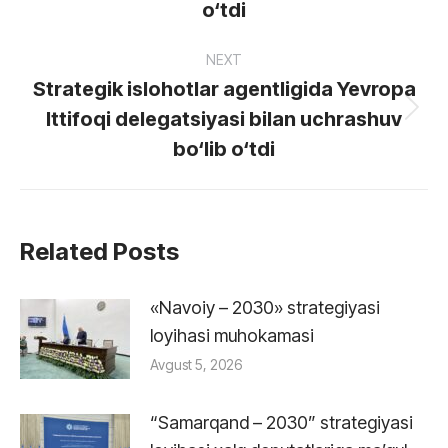
o‘tdi
NEXT
Strategik islohotlar agentligida Yevropa
Ittifoqi delegatsiyasi bilan uchrashuv
Next
post:
bo‘lib o‘tdi
Related Posts
«Navoiy – 2030» strategiyasi
loyihasi muhokamasi
Avgust 5, 2026
“Samarqand – 2030” strategiyasi