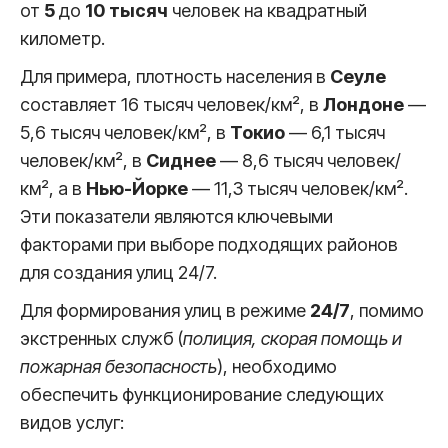
от
5
до
10 тысяч
человек на квадратный
километр.
Для примера, плотность населения в
Сеуле
составляет 16 тысяч человек/км², в
Лондоне
—
5,6 тысяч человек/км², в
Токио
— 6,1 тысяч
человек/км², в
Сиднее
— 8,6 тысяч человек/
км², а в
Нью-Йорке
— 11,3 тысяч человек/км².
Эти показатели являются ключевыми
факторами при выборе подходящих районов
для создания улиц 24/7.
Для формирования улиц в режиме
24/7
, помимо
экстренных служб (
полиция, скорая помощь и
пожарная безопасность
), необходимо
обеспечить функционирование следующих
видов услуг: