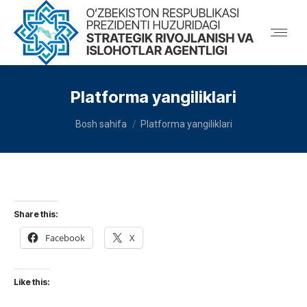
Platforma yangiliklari
You are here:
Bosh sahifa
Platforma yangiliklari
Share this:
Facebook
X
Like this: