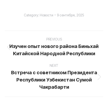
Category:
Новости
9 сентября, 2025
Post
PREVIOUS
navigation
Изучен опыт нового района Биньхай
Previous
Китайской Народной Республики
post:
NEXT
Встреча c cоветником Президента
Республики Узбекистан Сумой
Next
post:
Чакрабарти