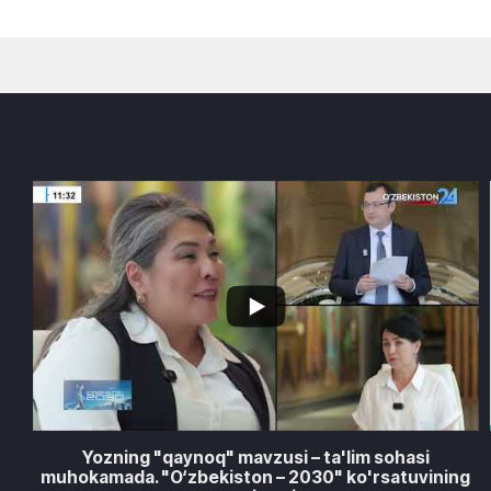
2
2
Yozning "qaynoq" mavzusi – ta'lim sohasi
muhokamada. "O‘zbekiston – 2030" ko'rsatuvining