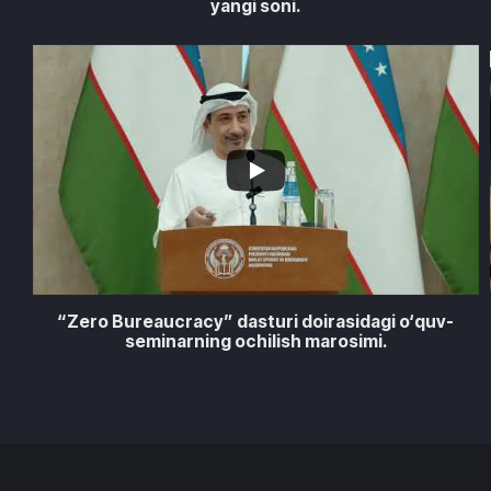
yangi soni.
...
1
0
“Zero Bureaucracy” dasturi doirasidagi o‘quv-
seminarning ochilish marosimi.