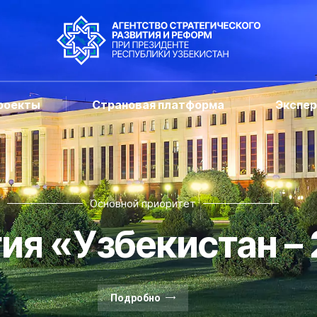
роекты
Страновая платформа
Экспе
Основной приоритет
ия «Узбекистан –
Подробно