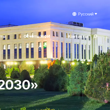
Русский
рты
Отчеты МФИ
Контакты
 2030»