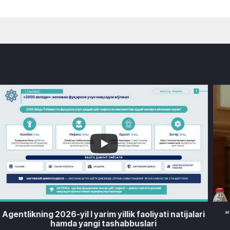
0
0
1
Agentlikning 2026-yil I yarim yillik faoliyati natijalari
“
hamda yangi tashabbuslari