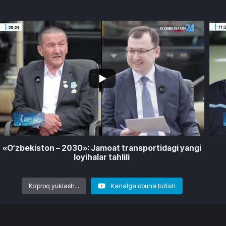
6
3
7
«O‘zbekiston – 2030»: Jamoat transportidagi yangi
loyihalar tahlili
Ko‘proq yuklash...
Kanalga obuna bo‘lish