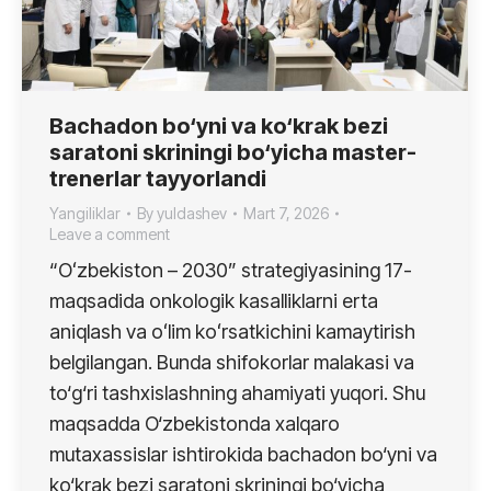
Bachadon bo‘yni va ko‘krak bezi
saratoni skriningi bo‘yicha master-
trenerlar tayyorlandi
Yangiliklar
By
yuldashev
Mart 7, 2026
Leave a comment
“Oʻzbekiston – 2030” strategiyasining 17-
maqsadida onkologik kasalliklarni erta
aniqlash va oʻlim koʻrsatkichini kamaytirish
belgilangan. Bunda shifokorlar malakasi va
to‘g‘ri tashxislashning ahamiyati yuqori. Shu
maqsadda O‘zbekistonda xalqaro
mutaxassislar ishtirokida bachadon bo‘yni va
ko‘krak bezi saratoni skriningi bo‘yicha