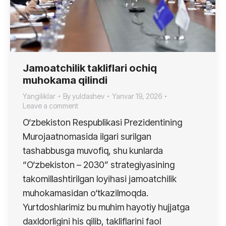
Jamoatchilik takliflari ochiq
muhokama qilindi
Yangiliklar
By
yuldashev
Yanvar 19, 2026
Leave a comment
O‘zbekiston Respublikasi Prezidentining
Murojaatnomasida ilgari surilgan
tashabbusga muvofiq, shu kunlarda
“O‘zbekiston – 2030” strategiyasining
takomillashtirilgan loyihasi jamoatchilik
muhokamasidan o‘tkazilmoqda.
Yurtdoshlarimiz bu muhim hayotiy hujjatga
daxldorligini his qilib, takliflarini faol