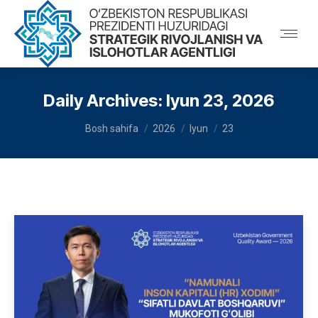
Daily Archives:
Iyun 23, 2026
You are here:
Bosh sahifa
2026
Iyun
23