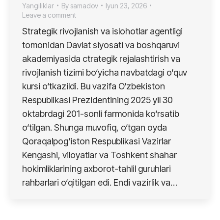
Yangiliklar
By
samadov
Iyun 23, 2026
Leave a comment
Strategik rivojlanish va islohotlar agentligi
tomonidan Davlat siyosati va boshqaruvi
akademiyasida ctrategik rejalashtirish va
rivojlanish tizimi bo‘yicha navbatdagi o‘quv
kursi o‘tkazildi. Bu vazifa O‘zbekiston
Respublikasi Prezidentining 2025 yil 30
oktabrdagi 201-sonli farmonida ko‘rsatib
o‘tilgan. Shunga muvofiq, o‘tgan oyda
Qoraqalpog‘iston Respublikasi Vazirlar
Kengashi, viloyatlar va Toshkent shahar
hokimliklarining axborot-tahlil guruhlari
rahbarlari o‘qitilgan edi. Endi vazirlik va…