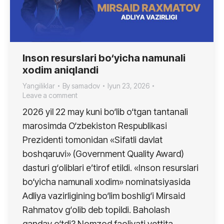
Inson resurslari bo‘yicha namunali
xodim aniqlandi
Yangiliklar
By
samadov
Iyun 23, 2026
Leave a comment
2026 yil 22 may kuni bo‘lib o‘tgan tantanali
marosimda O‘zbekiston Respublikasi
Prezidenti tomonidan «Sifatli davlat
boshqaruvi» (Government Quality Award)
dasturi g‘oliblari e’tirof etildi. «Inson resurslari
bo‘yicha namunali xodim» nominatsiyasida
Adliya vazirligining bo‘lim boshlig‘i Mirsaid
Rahmatov g‘olib deb topildi. Baholash
qanday o‘tdi? Nomzod faoliyati yettita