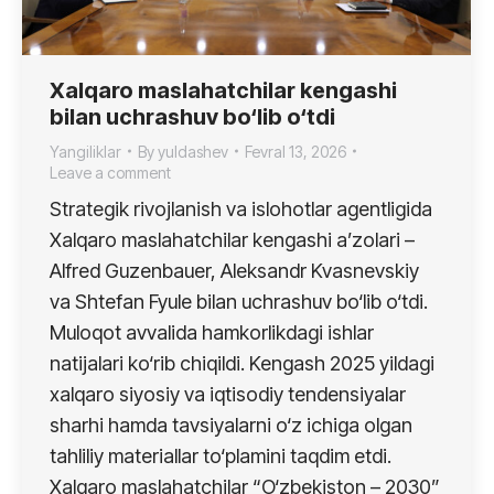
Xalqaro maslahatchilar kengashi
bilan uchrashuv bo‘lib o‘tdi
Yangiliklar
By
yuldashev
Fevral 13, 2026
Leave a comment
Strategik rivojlanish va islohotlar agentligida
Xalqaro maslahatchilar kengashi a’zolari –
Alfred Guzenbauer, Aleksandr Kvasnevskiy
va Shtefan Fyule bilan uchrashuv bo‘lib o‘tdi.
Muloqot avvalida hamkorlikdagi ishlar
natijalari ko‘rib chiqildi. Kengash 2025 yildagi
xalqaro siyosiy va iqtisodiy tendensiyalar
sharhi hamda tavsiyalarni o‘z ichiga olgan
tahliliy materiallar to‘plamini taqdim etdi.
Xalqaro maslahatchilar “O‘zbekiston – 2030”