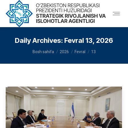
Daily Archives:
Fevral 13, 2026
You are here:
Bosh sahifa
2026
Fevral
13