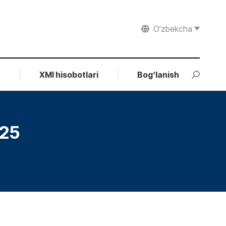
O‘zbekcha
r
XMI hisobotlari
Bog‘lanish
Search:
025