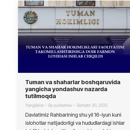
Tuman va shaharlar boshqaruvida
yangicha yondashuv nazarda
tutilmoqda
Yangiliklar
By
yuldashev
Sentabr 30, 2025
Davlatimiz Rahbarining shu yil 16-iyun kuni
islohotlar natijadorligi va hududlardagi ishlar