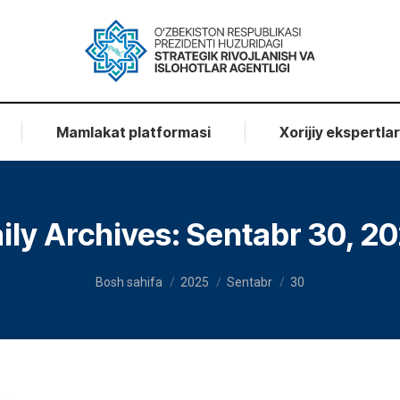
Mamlakat platformasi
Xorijiy ekspertla
ily Archives:
Sentabr 30, 2
You are here:
Bosh sahifa
2025
Sentabr
30