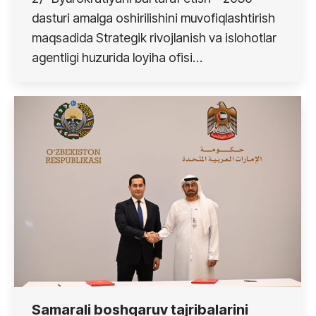
dasturi amalga oshirilishini muvofiqlashtirish
maqsadida Strategik rivojlanish va islohotlar
agentligi huzurida loyiha ofisi…
Samarali boshqaruv tajribalarini