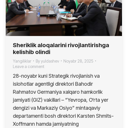
Sheriklik aloqalarini rivojlantirishga
kelishib olindi
Yangiliklar
By
yuldashev
Noyabr 28, 2025
Leave a comment
28-noyabr kuni Strategik rivojlanish va
islohotlar agentligi direktori Bahodir
Rahmatov Germaniya xalqaro hamkorlik
jamiyati (GIZ) vakillari – “Yevropa, O‘rta yer
dengizi va Markaziy Osiyo” mintaqaviy
departamenti bosh direktori Karsten Shmits-
Xoffmann hamda jamiyatning