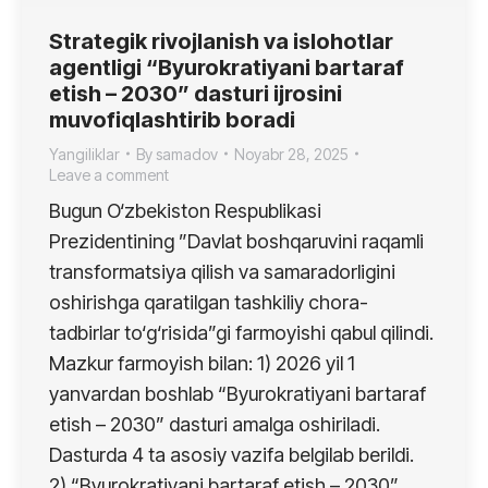
Strategik rivojlanish va islohotlar
agentligi “Byurokratiyani bartaraf
etish – 2030” dasturi ijrosini
muvofiqlashtirib boradi
Yangiliklar
By
samadov
Noyabr 28, 2025
Leave a comment
Bugun O‘zbekiston Respublikasi
Prezidentining ”Davlat boshqaruvini raqamli
transformatsiya qilish va samaradorligini
oshirishga qaratilgan tashkiliy chora-
tadbirlar to‘g‘risida”gi farmoyishi qabul qilindi.
Mazkur farmoyish bilan: 1) 2026 yil 1
yanvardan boshlab “Byurokratiyani bartaraf
etish – 2030” dasturi amalga oshiriladi.
Dasturda 4 ta asosiy vazifa belgilab berildi.
2) “Byurokratiyani bartaraf etish – 2030”