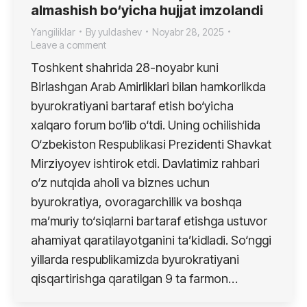
almashish bo‘yicha hujjat imzolandi
Yangiliklar
By
yuldashev
Noyabr 28, 2025
Leave a comment
Toshkent shahrida 28-noyabr kuni
Birlashgan Arab Amirliklari bilan hamkorlikda
byurokratiyani bartaraf etish bo‘yicha
xalqaro forum bo‘lib o‘tdi. Uning ochilishida
O‘zbekiston Respublikasi Prezidenti Shavkat
Mirziyoyev ishtirok etdi. Davlatimiz rahbari
o‘z nutqida aholi va biznes uchun
byurokratiya, ovoragarchilik va boshqa
ma’muriy to‘siqlarni bartaraf etishga ustuvor
ahamiyat qaratilayotganini ta’kidladi. So‘nggi
yillarda respublikamizda byurokratiyani
qisqartirishga qaratilgan 9 ta farmon…