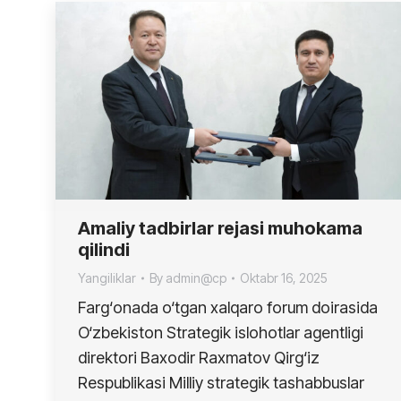
Amaliy tadbirlar rejasi muhokama
qilindi
Yangiliklar
By
admin@cp
Oktabr 16, 2025
Farg‘onada o‘tgan xalqaro forum doirasida
O‘zbekiston Strategik islohotlar agentligi
direktori Baxodir Raxmatov Qirg‘iz
Respublikasi Milliy strategik tashabbuslar