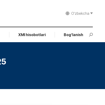
O‘zbekcha
r
XMI hisobotlari
Bog‘lanish
Search:
25