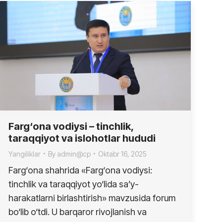
Farg‘ona vodiysi – tinchlik,
taraqqiyot va islohotlar hududi
Yangiliklar
By
admin@cp
Oktabr 16, 2025
Farg‘ona shahrida «Farg‘ona vodiysi:
tinchlik va taraqqiyot yo‘lida sa’y-
harakatlarni birlashtirish» mavzusida forum
bo‘lib o‘tdi. U barqaror rivojlanish va