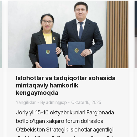
Islohotlar va tadqiqotlar sohasida
mintaqaviy hamkorlik
kengaymoqda
Yangiliklar
By
admin@cp
Oktabr 16, 2025
Joriy yil 15-16 oktyabr kunlari Farg‘onada
bo‘lib o‘tgan xalqaro forum doirasida
O‘zbekiston Strategik islohotlar agentligi