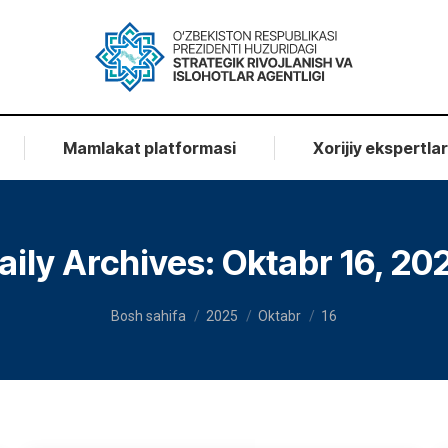
Mamlakat platformasi
Xorijiy ekspertla
aily Archives:
Oktabr 16, 20
You are here:
Bosh sahifa
2025
Oktabr
16