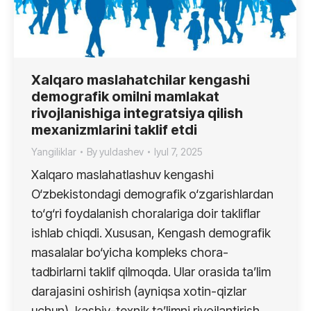
Xalqaro maslahatchilar kengashi
demografik omilni mamlakat
rivojlanishiga integratsiya qilish
mexanizmlarini taklif etdi
Yangiliklar
By
yuldashev
Iyul 7, 2025
Xalqaro maslahatlashuv kengashi
O‘zbekistondagi demografik o‘zgarishlardan
to‘g‘ri foydalanish choralariga doir takliflar
ishlab chiqdi. Xususan, Kengash demografik
masalalar bo‘yicha kompleks chora-
tadbirlarni taklif qilmoqda. Ular orasida ta’lim
darajasini oshirish (ayniqsa xotin-qizlar
uchun), kasbiy-texnik ta’limni rivojlantirish,