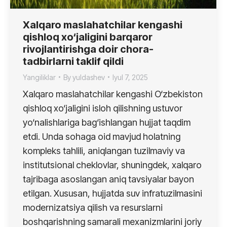
Xalqaro maslahatchilar kengashi
qishloq xo‘jaligini barqaror
rivojlantirishga doir chora-
tadbirlarni taklif qildi
Yangiliklar
By
yuldashev
Iyul 7, 2025
Xalqaro maslahatchilar kengashi O‘zbekiston
qishloq xo‘jaligini isloh qilishning ustuvor
yo‘nalishlariga bag‘ishlangan hujjat taqdim
etdi. Unda sohaga oid mavjud holatning
kompleks tahlili, aniqlangan tuzilmaviy va
institutsional cheklovlar, shuningdek, xalqaro
tajribaga asoslangan aniq tavsiyalar bayon
etilgan. Xususan, hujjatda suv infratuzilmasini
modernizatsiya qilish va resurslarni
boshqarishning samarali mexanizmlarini joriy